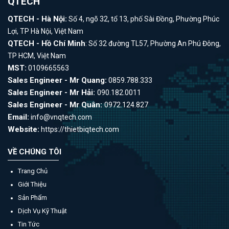
QTECH
QTECH - Hà Nội:
Số 4, ngõ 32, tổ 13, phố Sài Đồng, Phường Phúc
Lợi, TP Hà Nội, Việt Nam
QTECH - Hồ Chí Minh
: Số 32 đường TL57, Phường An Phú Đông,
TP HCM, Việt Nam
MST:
0109665563
Sales Engineer - Mr Quang:
0859.788.333
Sales Engineer - Mr Hải:
090.182.0011
Sales Engineer - Mr Quân:
0972.124.827
Email:
info@vnqtech.com
Website:
https://thietbiqtech.com
VỀ CHÚNG TÔI
Trang Chủ
Giới Thiệu
Sản Phẩm
Dịch Vụ Kỹ Thuật
Tin Tức