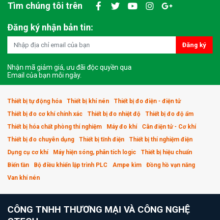
Tìm chúng tôi trên
Đăng ký nhận bản tin:
Đăng ký
Nhận mã giảm giá, ưu đãi độc quyền qua
Email của bạn mỗi ngày.
Thiết bị tự động hóa
Thiết bị khí nén
Thiết bị đo điện - điện tử
Thiết bị đo cơ khí chính xác
Thiết bị đo nhiệt độ
Thiết bị đo độ ẩm
Thiết bị hóa chất phòng thí nghiệm
Máy đo khí
Cân điện tử - Cơ khí
Thiết bị đo chuyên dụng
Thiết bị tĩnh điện
Thiết bị thí nghiệm điện
Dụng cụ cơ khí
Máy hiện sóng, phân tích logic
Thiết bị hiệu chuẩn
Biến tần
Bộ điều khiển lập trình PLC
Ampe kìm
Đồng hồ vạn năng
Van khí nén
CÔNG TNHH THƯƠNG MẠI VÀ CÔNG NGHỆ