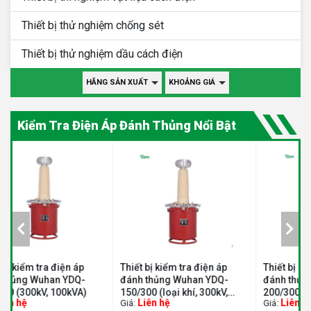
Thiết bị thử nghiệm chống sét
Thiết bị thử nghiệm dầu cách điện
HÃNG SẢN XUẤT
KHOẢNG GIÁ
Kiểm Tra Điện Áp Đánh Thủng Nổi Bật
Thiết bị kiểm tra điện áp
Thiết bị kiểm tra điện áp
T
đánh thủng Wuhan YDQ-
đánh thủng Wuhan YDQ-
đ
150/300 (loại khí, 300kV,
200/300 (loại khí, 300kV,
3
Liên hệ
Liên hệ
Giá:
Giá:
G
150KVA)
200kVA)