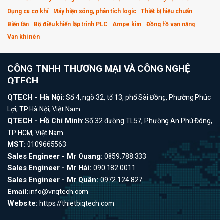
Dụng cụ cơ khí
Máy hiện sóng, phân tích logic
Thiết bị hiệu chuẩn
Biến tần
Bộ điều khiển lập trình PLC
Ampe kìm
Đồng hồ vạn năng
Van khí nén
CÔNG TNHH THƯƠNG MẠI VÀ CÔNG NGHỆ
QTECH
QTECH - Hà Nội:
Số 4, ngõ 32, tổ 13, phố Sài Đồng, Phường Phúc
Lợi, TP Hà Nội, Việt Nam
QTECH - Hồ Chí Minh
: Số 32 đường TL57, Phường An Phú Đông,
TP HCM, Việt Nam
MST:
0109665563
Sales Engineer - Mr Quang:
0859.788.333
Sales Engineer - Mr Hải:
090.182.0011
Sales Engineer - Mr Quân:
0972.124.827
Email:
info@vnqtech.com
Website:
https://thietbiqtech.com