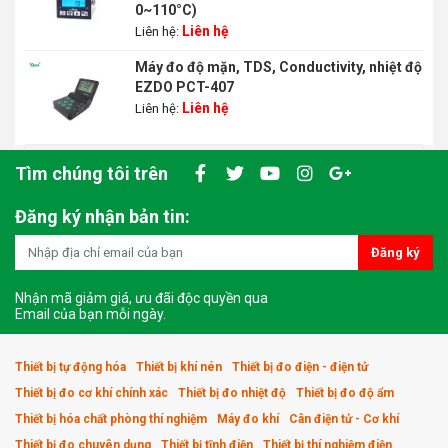
0~110°C)
Liên hệ
Liên hệ:
Máy đo độ mặn, TDS, Conductivity, nhiệt độ
EZDO PCT-407
Liên hệ
Liên hệ:
Tìm chúng tôi trên
Đăng ký nhận bản tin:
Đăng ký
Nhận mã giảm giá, ưu đãi độc quyền qua
Email của bạn mỗi ngày.
Thiết bị tự động hóa
Thiết bị khí nén
Thiết bị đo điện - điện tử
Thiết bị đo cơ khí chính xác
Thiết bị đo nhiệt độ
Thiết bị đo độ ẩm
Thiết bị hóa chất phòng thí nghiệm
Máy đo khí
Cân điện tử - Cơ khí
Thiết bị đo chuyên dụng
Thiết bị tĩnh điện
Thiết bị thí nghiệm điện