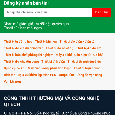
Đăng ký nhận bản tin:
Đăng ký
Nhận mã giảm giá, ưu đãi độc quyền qua
Email của bạn mỗi ngày.
Thiết bị tự động hóa
Thiết bị khí nén
Thiết bị đo điện - điện tử
Thiết bị đo cơ khí chính xác
Thiết bị đo nhiệt độ
Thiết bị đo độ ẩm
Thiết bị hóa chất phòng thí nghiệm
Máy đo khí
Cân điện tử - Cơ khí
Thiết bị đo chuyên dụng
Thiết bị tĩnh điện
Thiết bị thí nghiệm điện
Dụng cụ cơ khí
Máy hiện sóng, phân tích logic
Thiết bị hiệu chuẩn
Biến tần
Bộ điều khiển lập trình PLC
Ampe kìm
Đồng hồ vạn năng
Van khí nén
CÔNG TNHH THƯƠNG MẠI VÀ CÔNG NGHỆ
QTECH
QTECH - Hà Nội:
Số 4, ngõ 32, tổ 13, phố Sài Đồng, Phường Phúc