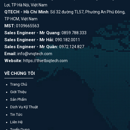
Lợi, TP Hà Nội, Việt Nam
QTECH - Hồ Chí Minh
: Số 32 đường TL57, Phường An Phú Đông,
TP HCM, Việt Nam
MST:
0109665563
Sales Engineer - Mr Quang:
0859.788.333
Sales Engineer - Mr Hải:
090.182.0011
Sales Engineer - Mr Quân:
0972.124.827
Email:
info@vnqtech.com
Website:
https://thietbiqtech.com
VỀ CHÚNG TÔI
Trang Chủ
Giới Thiệu
Sản Phẩm
Dịch Vụ Kỹ Thuật
Tin Tức
Liên Hệ
Tuyển Dụng