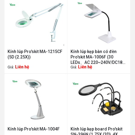
Kính lúp Pro'skit MA-1215CF
Kính lúp kẹp bàn có đèn
(5D (2.25X))
Pro'skit MA-1006F (30
LEDs、AC 220~240V/DC18V
Liên hệ
Liên hệ
Giá:
Giá:
0.22A)
Kính lúp Pro'skit MA-1004F
Kính lúp kẹp board Pro'skit
SN-396N (1.75X (3D), 4X