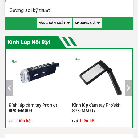
Gương soi kỹ thuật
HÃNG SẢN XUẤT
KHOẢNG GIÁ
Kính Lúp Nổi Bật
Kính lúp cầm tay Pro'skit
Kính lúp cầm tay Pro'skit
K
8PK-MA009
8PK-MA007
M
Liên hệ
Liên hệ
Giá:
Giá:
G