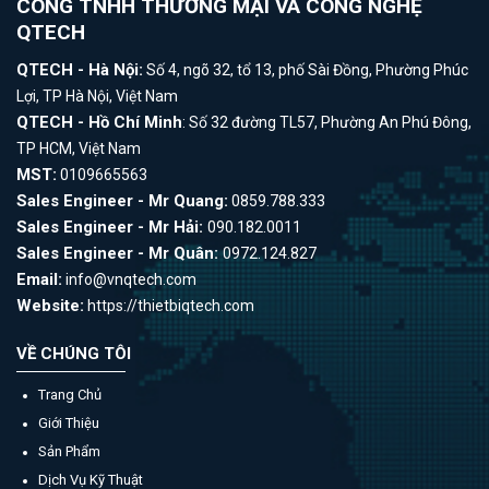
CÔNG TNHH THƯƠNG MẠI VÀ CÔNG NGHỆ
QTECH
QTECH - Hà Nội:
Số 4, ngõ 32, tổ 13, phố Sài Đồng, Phường Phúc
Lợi, TP Hà Nội, Việt Nam
QTECH - Hồ Chí Minh
: Số 32 đường TL57, Phường An Phú Đông,
TP HCM, Việt Nam
MST:
0109665563
Sales Engineer - Mr Quang:
0859.788.333
Sales Engineer - Mr Hải:
090.182.0011
Sales Engineer - Mr Quân:
0972.124.827
Email:
info@vnqtech.com
Website:
https://thietbiqtech.com
VỀ CHÚNG TÔI
Trang Chủ
Giới Thiệu
Sản Phẩm
Dịch Vụ Kỹ Thuật