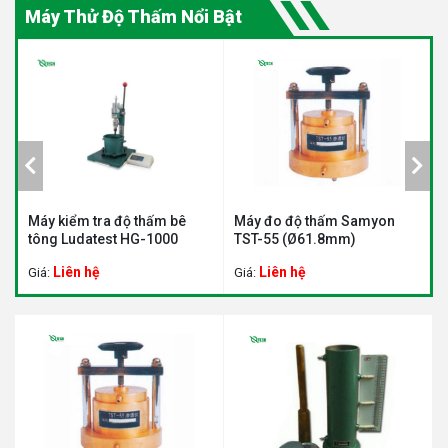
Máy Thử Độ Thấm Nổi Bật
Máy kiểm tra độ thấm bê
Máy đo độ thấm Samyon
M
tông Ludatest HG-1000
TST-55 (Ø61.8mm)
T
Liên hệ
Liên hệ
Giá:
Giá:
G