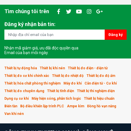
Tìm chúng tôi trên
Đăng ký nhận bản tin:
Đăng ký
Nhận mã giảm giá, ưu đãi độc quyền qua
Email của bạn mỗi ngày.
Thiết bị tự động hóa
Thiết bị khí nén
Thiết bị đo điện - điện tử
Thiết bị đo cơ khí chính xác
Thiết bị đo nhiệt độ
Thiết bị đo độ ẩm
Thiết bị hóa chất phòng thí nghiệm
Máy đo khí
Cân điện tử - Cơ khí
Thiết bị đo chuyên dụng
Thiết bị tĩnh điện
Thiết bị thí nghiệm điện
Dụng cụ cơ khí
Máy hiện sóng, phân tích logic
Thiết bị hiệu chuẩn
Biến tần
Bộ điều khiển lập trình PLC
Ampe kìm
Đồng hồ vạn năng
Van khí nén