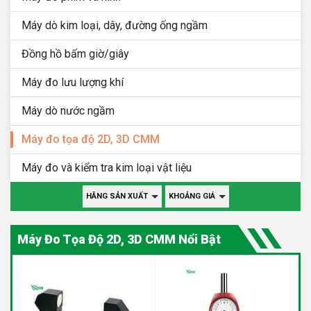
Máy dò kim loại, dây, đường ống ngầm
Đồng hồ bấm giờ/giây
Máy đo lưu lượng khí
Máy dò nước ngầm
Máy đo tọa độ 2D, 3D CMM
Máy đo và kiểm tra kim loại vật liệu
HÃNG SẢN XUẤT
KHOẢNG GIÁ
Máy Đo Tọa Độ 2D, 3D CMM Nổi Bật