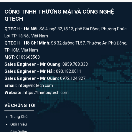
CÔNG TNHH THƯƠNG MẠI VÀ CÔNG NGHỆ
QTECH
Hình ảnh: Máy đo toạn độ 3D CMM
QTECH - Hà Nội:
Số 4, ngõ 32, tổ 13, phố Sài Đồng, Phường Phúc
Lợi, TP Hà Nội, Việt Nam
Máy CMM (Coordinate Measuring Machine) được nhắc đến với
QTECH - Hồ Chí Minh
: Số 32 đường TL57, Phường An Phú Đông,
nhiều tên gọi khác nhau như: máy đo 3D, máy đo 3 chiều, máy
TP HCM, Việt Nam
đo 3D CMM, máy đo tọa độ CMM, máy đo tọa độ 3 chiều, máy
MST:
0109665563
đo kích thước 3 chiều,...
Sales Engineer - Mr Quang:
0859.788.333
Sales Engineer - Mr Hải:
090.182.0011
Sự khác biệt của Máy đo 3D CMM
Sales Engineer - Mr Quân:
0972.124.827
Dải sản phẩm đa dạng nhất trên thị trường: Yamaguchi cung
Email:
info@vnqtech.com
cấp máy đo 3D CMM - máy đo 3 chiều với nhiều dòng sản
Website:
https://thietbiqtech.com
phẩm, phù hợp cho các sản phẩm có kích thước từ nhỏ, trung
VỀ CHÚNG TÔI
bình đến rất lớn. Dù bạn cần đo lường chi tiết nhỏ gọn hay các
Trang Chủ
bộ phận công nghiệp khổng lồ, Yamaguchi đều có giải pháp phù
Giới Thiệu
hợp.
Sản Phẩm