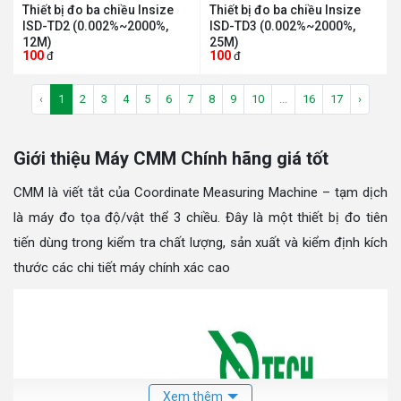
Thiết bị đo ba chiều Insize
Thiết bị đo ba chiều Insize
ISD-TD2 (0.002%~2000%,
ISD-TD3 (0.002%~2000%,
12M)
25M)
100
100
đ
đ
‹
1
2
3
4
5
6
7
8
9
10
...
16
17
›
Giới thiệu Máy CMM Chính hãng giá tốt
CMM là viết tắt của Coordinate Measuring Machine – tạm dịch
là máy đo tọa độ/vật thể 3 chiều. Đây là một thiết bị đo tiên
tiến dùng trong kiểm tra chất lượng, sản xuất và kiểm định kích
thước các chi tiết máy chính xác cao