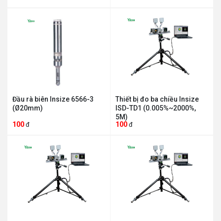
Đầu rà biên Insize 6566-3
Thiết bị đo ba chiều Insize
(Ø20mm)
ISD-TD1 (0.005%~2000%,
5M)
100
100
đ
đ