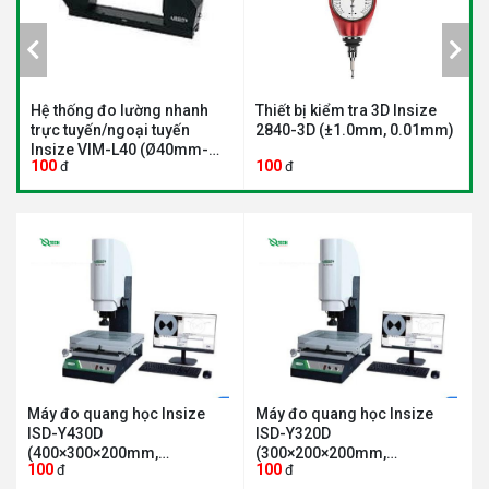
)
Hệ thống đo lường nhanh
Thiết bị kiểm tra 3D Insize
Đ
trực tuyến/ngoại tuyến
2840-3D (±1.0mm, 0.01mm)
6
Insize VIM-L40 (Ø40mm-
100
100
1
đ
đ
20mm, Ø26mm-10mm)
Máy đo quang học Insize
Máy đo quang học Insize
ISD-Y430D
ISD-Y320D
(400×300×200mm,
(300×200×200mm,
100
100
đ
đ
0.7X~4.5X, lấy nét tự động)
0.7X~4.5X, lấy nét tự động)