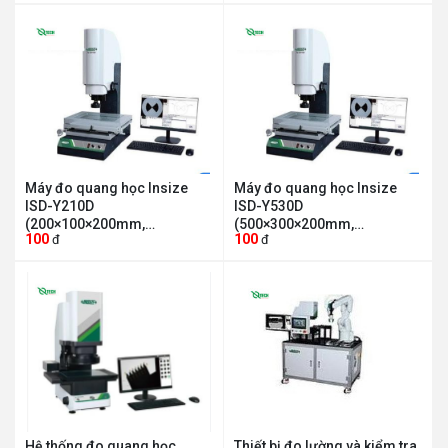
Máy đo quang học Insize
Máy đo quang học Insize
ISD-Y210D
ISD-Y530D
(200×100×200mm,
(500×300×200mm,
100
100
đ
đ
0.7X~4.5X, lấy nét tự động)
0.7X~4.5X, lấy nét tự động)
Hệ thống đo quang học
Thiết bị đo lường và kiểm tra