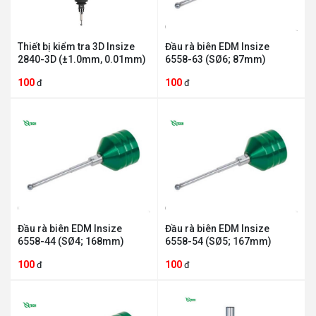
Thiết bị kiểm tra 3D Insize
Đầu rà biên EDM Insize
2840-3D (±1.0mm, 0.01mm)
6558-63 (SØ6; 87mm)
100
100
đ
đ
Đầu rà biên EDM Insize
Đầu rà biên EDM Insize
6558-44 (SØ4; 168mm)
6558-54 (SØ5; 167mm)
100
100
đ
đ