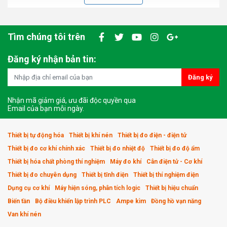
Tìm chúng tôi trên
Đăng ký nhận bản tin:
Đăng ký
Nhận mã giảm giá, ưu đãi độc quyền qua
Email của bạn mỗi ngày.
Thiết bị tự động hóa
Thiết bị khí nén
Thiết bị đo điện - điện tử
Thiết bị đo cơ khí chính xác
Thiết bị đo nhiệt độ
Thiết bị đo độ ẩm
Thiết bị hóa chất phòng thí nghiệm
Máy đo khí
Cân điện tử - Cơ khí
Thiết bị đo chuyên dụng
Thiết bị tĩnh điện
Thiết bị thí nghiệm điện
Dụng cụ cơ khí
Máy hiện sóng, phân tích logic
Thiết bị hiệu chuẩn
Biến tần
Bộ điều khiển lập trình PLC
Ampe kìm
Đồng hồ vạn năng
Van khí nén