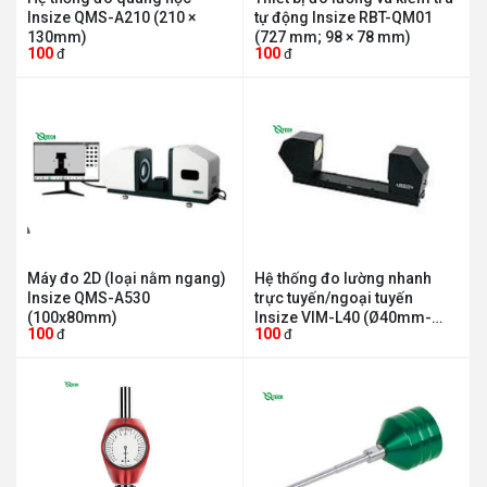
Insize QMS-A210 (210 ×
tự động Insize RBT-QM01
130mm)
(727 mm; 98 × 78 mm)
100
100
đ
đ
Máy đo 2D (loại nằm ngang)
Hệ thống đo lường nhanh
Insize QMS-A530
trực tuyến/ngoại tuyến
(100x80mm)
Insize VIM-L40 (Ø40mm-
100
100
đ
đ
20mm, Ø26mm-10mm)