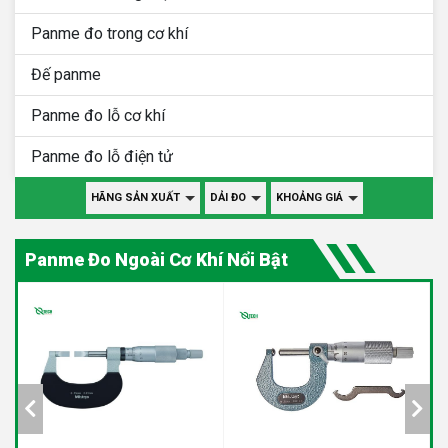
Panme đo trong cơ khí
Đế panme
Panme đo lỗ cơ khí
Panme đo lỗ điện tử
HÃNG SẢN XUẤT
DẢI ĐO
KHOẢNG GIÁ
Panme Đo Ngoài Cơ Khí Nổi Bật