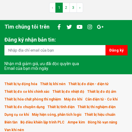
‹
1
2
3
›
Tìm chúng tôi trên
Đăng ký nhận bản tin:
Đăng ký
Nhận mã giảm giá, ưu đãi độc quyền qua
Email của bạn mỗi ngày.
Thiết bị tự động hóa
Thiết bị khí nén
Thiết bị đo điện - điện tử
Thiết bị đo cơ khí chính xác
Thiết bị đo nhiệt độ
Thiết bị đo độ ẩm
Thiết bị hóa chất phòng thí nghiệm
Máy đo khí
Cân điện tử - Cơ khí
Thiết bị đo chuyên dụng
Thiết bị tĩnh điện
Thiết bị thí nghiệm điện
Dụng cụ cơ khí
Máy hiện sóng, phân tích logic
Thiết bị hiệu chuẩn
Biến tần
Bộ điều khiển lập trình PLC
Ampe kìm
Đồng hồ vạn năng
Van khí nén