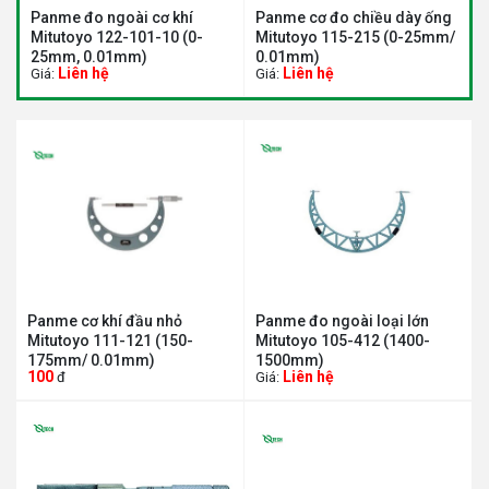
Panme đo ngoài cơ khí
Panme cơ đo chiều dày ống
P
Mitutoyo 122-101-10 (0-
Mitutoyo 115-215 (0-25mm/
I
25mm, 0.01mm)
0.01mm)
Liên hệ
Liên hệ
Giá:
Giá:
G
Panme cơ khí đầu nhỏ
Panme đo ngoài loại lớn
Mitutoyo 111-121 (150-
Mitutoyo 105-412 (1400-
175mm/ 0.01mm)
1500mm)
100
Liên hệ
đ
Giá: