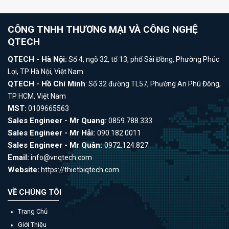
CÔNG TNHH THƯƠNG MẠI VÀ CÔNG NGHỆ
QTECH
QTECH - Hà Nội:
Số 4, ngõ 32, tổ 13, phố Sài Đồng, Phường Phúc
Lợi, TP Hà Nội, Việt Nam
QTECH - Hồ Chí Minh
: Số 32 đường TL57, Phường An Phú Đông,
TP HCM, Việt Nam
MST:
0109665563
Sales Engineer - Mr Quang:
0859.788.333
Sales Engineer - Mr Hải:
090.182.0011
Sales Engineer - Mr Quân:
0972.124.827
Email:
info@vnqtech.com
Website:
https://thietbiqtech.com
VỀ CHÚNG TÔI
Trang Chủ
Giới Thiệu