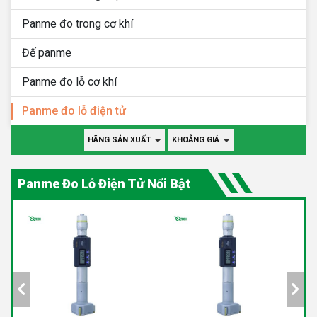
Panme đo trong cơ khí
Đế panme
Panme đo lỗ cơ khí
Panme đo lỗ điện tử
HÃNG SẢN XUẤT
KHOẢNG GIÁ
Panme Đo Lỗ Điện Tử Nổi Bật