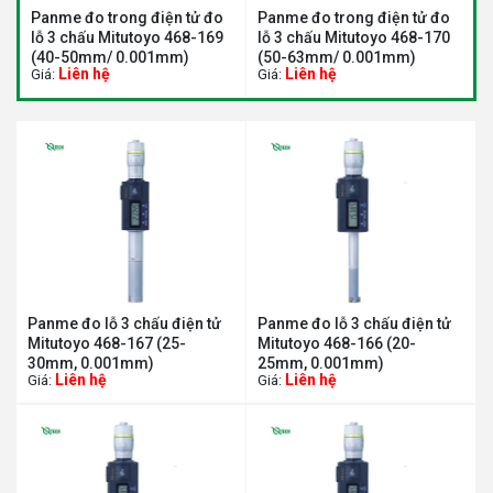
e đo trong điện tử đo
Panme đo trong điện tử đo
Panme đo 
 chấu Mitutoyo 468-169
lỗ 3 chấu Mitutoyo 468-170
lỗ 3 chấu 
50mm/ 0.001mm)
(50-63mm/ 0.001mm)
(62-75mm
iên hệ
Liên hệ
Liên h
Giá:
Giá:
Panme đo lỗ 3 chấu điện tử
Panme đo lỗ 3 chấu điện tử
Mitutoyo 468-167 (25-
Mitutoyo 468-166 (20-
30mm, 0.001mm)
25mm, 0.001mm)
Liên hệ
Liên hệ
Giá:
Giá: