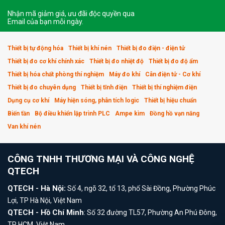
Nhận mã giảm giá, ưu đãi độc quyền qua
Email của bạn mỗi ngày.
Thiết bị tự động hóa
Thiết bị khí nén
Thiết bị đo điện - điện tử
Thiết bị đo cơ khí chính xác
Thiết bị đo nhiệt độ
Thiết bị đo độ ẩm
Thiết bị hóa chất phòng thí nghiệm
Máy đo khí
Cân điện tử - Cơ khí
Thiết bị đo chuyên dụng
Thiết bị tĩnh điện
Thiết bị thí nghiệm điện
Dụng cụ cơ khí
Máy hiện sóng, phân tích logic
Thiết bị hiệu chuẩn
Biến tần
Bộ điều khiển lập trình PLC
Ampe kìm
Đồng hồ vạn năng
Van khí nén
CÔNG TNHH THƯƠNG MẠI VÀ CÔNG NGHỆ
QTECH
QTECH - Hà Nội:
Số 4, ngõ 32, tổ 13, phố Sài Đồng, Phường Phúc
Lợi, TP Hà Nội, Việt Nam
QTECH - Hồ Chí Minh
: Số 32 đường TL57, Phường An Phú Đông,
TP HCM, Việt Nam