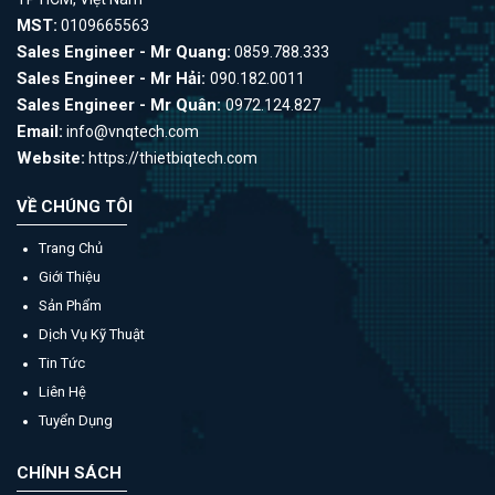
MST:
0109665563
Sales Engineer - Mr Quang:
0859.788.333
Sales Engineer - Mr Hải:
090.182.0011
Sales Engineer - Mr Quân:
0972.124.827
Email:
info@vnqtech.com
Website:
https://thietbiqtech.com
VỀ CHÚNG TÔI
Trang Chủ
Giới Thiệu
Sản Phẩm
Dịch Vụ Kỹ Thuật
Tin Tức
Liên Hệ
Tuyển Dụng
CHÍNH SÁCH