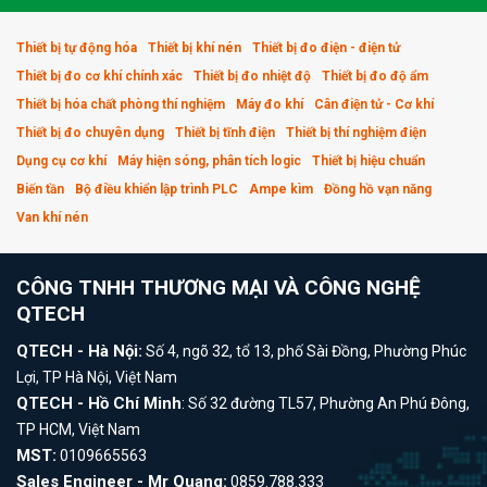
Thiết bị tự động hóa
Thiết bị khí nén
Thiết bị đo điện - điện tử
Thiết bị đo cơ khí chính xác
Thiết bị đo nhiệt độ
Thiết bị đo độ ẩm
Thiết bị hóa chất phòng thí nghiệm
Máy đo khí
Cân điện tử - Cơ khí
Thiết bị đo chuyên dụng
Thiết bị tĩnh điện
Thiết bị thí nghiệm điện
Dụng cụ cơ khí
Máy hiện sóng, phân tích logic
Thiết bị hiệu chuẩn
Biến tần
Bộ điều khiển lập trình PLC
Ampe kìm
Đồng hồ vạn năng
Van khí nén
CÔNG TNHH THƯƠNG MẠI VÀ CÔNG NGHỆ
QTECH
QTECH - Hà Nội:
Số 4, ngõ 32, tổ 13, phố Sài Đồng, Phường Phúc
Lợi, TP Hà Nội, Việt Nam
QTECH - Hồ Chí Minh
: Số 32 đường TL57, Phường An Phú Đông,
TP HCM, Việt Nam
MST:
0109665563
Sales Engineer - Mr Quang:
0859.788.333