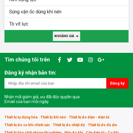
Súng vặn ốc dùng khí nén
Tô vít lực
KHOẢNG GIÁ
Tìm chúng tôi trên
Đăng ký nhận bản tin:
Đăng ký
Nhận mã giảm giá, ưu đãi độc quyền qua
Email của bạn mỗi ngày.
Thiết bị tự động hóa
Thiết bị khí nén
Thiết bị đo điện - điện tử
Thiết bị đo cơ khí chính xác
Thiết bị đo nhiệt độ
Thiết bị đo độ ẩm
Thiết bị hóa chất phòng thí nghiệm
Máy đo khí
Cân điện tử - Cơ khí