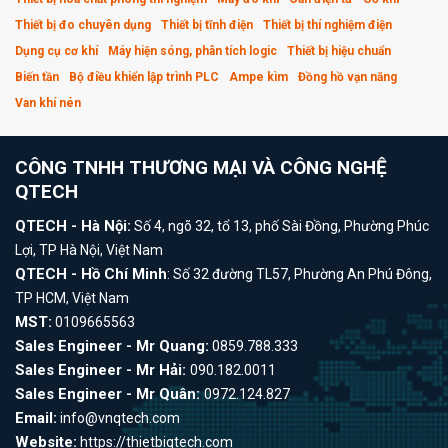
Thiết bị đo chuyên dụng
Thiết bị tĩnh điện
Thiết bị thí nghiệm điện
Dụng cụ cơ khí
Máy hiện sóng, phân tích logic
Thiết bị hiệu chuẩn
Biến tần
Bộ điều khiển lập trình PLC
Ampe kìm
Đồng hồ vạn năng
Van khí nén
CÔNG TNHH THƯƠNG MẠI VÀ CÔNG NGHỆ
QTECH
QTECH - Hà Nội:
Số 4, ngõ 32, tổ 13, phố Sài Đồng, Phường Phúc
Lợi, TP Hà Nội, Việt Nam
QTECH - Hồ Chí Minh
: Số 32 đường TL57, Phường An Phú Đông,
TP HCM, Việt Nam
MST:
0109665563
Sales Engineer - Mr Quang:
0859.788.333
Sales Engineer - Mr Hải:
090.182.0011
Sales Engineer - Mr Quân:
0972.124.827
Email:
info@vnqtech.com
Website:
https://thietbiqtech.com