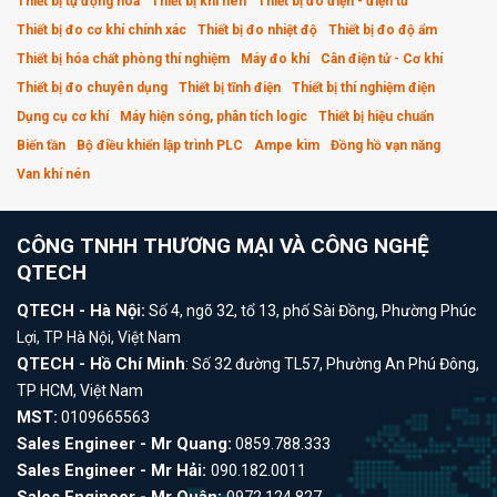
Thiết bị tự động hóa
Thiết bị khí nén
Thiết bị đo điện - điện tử
Thiết bị đo cơ khí chính xác
Thiết bị đo nhiệt độ
Thiết bị đo độ ẩm
Thiết bị hóa chất phòng thí nghiệm
Máy đo khí
Cân điện tử - Cơ khí
Thiết bị đo chuyên dụng
Thiết bị tĩnh điện
Thiết bị thí nghiệm điện
Dụng cụ cơ khí
Máy hiện sóng, phân tích logic
Thiết bị hiệu chuẩn
Biến tần
Bộ điều khiển lập trình PLC
Ampe kìm
Đồng hồ vạn năng
Van khí nén
CÔNG TNHH THƯƠNG MẠI VÀ CÔNG NGHỆ
QTECH
QTECH - Hà Nội:
Số 4, ngõ 32, tổ 13, phố Sài Đồng, Phường Phúc
Lợi, TP Hà Nội, Việt Nam
QTECH - Hồ Chí Minh
: Số 32 đường TL57, Phường An Phú Đông,
TP HCM, Việt Nam
MST:
0109665563
Sales Engineer - Mr Quang:
0859.788.333
Sales Engineer - Mr Hải:
090.182.0011
Sales Engineer - Mr Quân:
0972.124.827