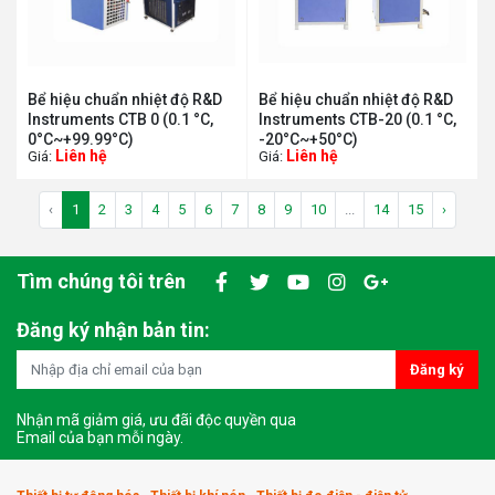
Bể hiệu chuẩn nhiệt độ R&D
Bể hiệu chuẩn nhiệt độ R&D
Instruments CTB 0 (0.1 °C,
Instruments CTB-20 (0.1 °C,
0°C~+99.99°C)
-20°C~+50°C)
Liên hệ
Liên hệ
Giá:
Giá:
‹
1
2
3
4
5
6
7
8
9
10
...
14
15
›
Tìm chúng tôi trên
Đăng ký nhận bản tin:
Đăng ký
Nhận mã giảm giá, ưu đãi độc quyền qua
Email của bạn mỗi ngày.