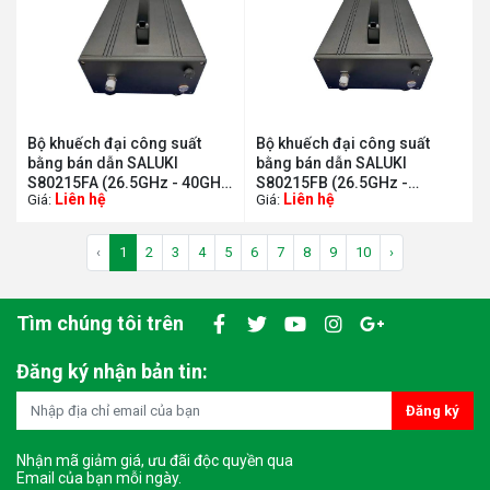
Bộ khuếch đại công suất
Bộ khuếch đại công suất
bằng bán dẫn SALUKI
bằng bán dẫn SALUKI
S80215FA (26.5GHz - 40GHz,
S80215FB (26.5GHz -
Liên hệ
Liên hệ
Giá:
Giá:
40dB)
40GHz, 43dB)
‹
1
2
3
4
5
6
7
8
9
10
›
Tìm chúng tôi trên
Đăng ký nhận bản tin:
Đăng ký
Nhận mã giảm giá, ưu đãi độc quyền qua
Email của bạn mỗi ngày.