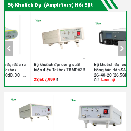
Bộ Khuếch Đại (Amplifiers) Nổi Bật
a
Bộ khuếch đại công suất
Bộ khuếch đại công suất
B
biến điệu Tekbox TBMDA3B
bằng bán dẫn SALUKI SPA-
b
26-40-20 (26.5GHz - 40GHz,
2
28,507,999
Liên hệ
đ
Giá:
G
20W)