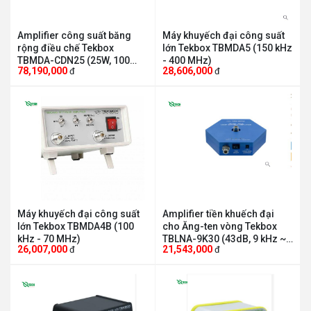
Amplifier công suất băng
Máy khuyếch đại công suất
rộng điều chế Tekbox
lớn Tekbox TBMDA5 (150 kHz
TBMDA-CDN25 (25W, 100
- 400 MHz)
78,190,000
28,606,000
đ
đ
kHz - 250 MHz)
Máy khuyếch đại công suất
Amplifier tiền khuếch đại
lớn Tekbox TBMDA4B (100
cho Ăng-ten vòng Tekbox
kHz - 70 MHz)
TBLNA-9K30 (43dB, 9 kHz ~
26,007,000
21,543,000
đ
đ
30 MHz)