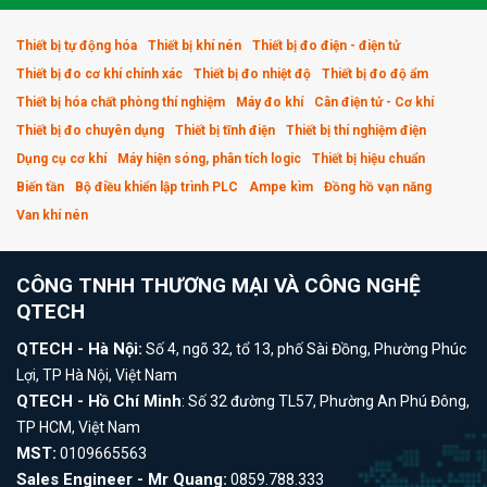
Thiết bị tự động hóa
Thiết bị khí nén
Thiết bị đo điện - điện tử
Thiết bị đo cơ khí chính xác
Thiết bị đo nhiệt độ
Thiết bị đo độ ẩm
Thiết bị hóa chất phòng thí nghiệm
Máy đo khí
Cân điện tử - Cơ khí
Thiết bị đo chuyên dụng
Thiết bị tĩnh điện
Thiết bị thí nghiệm điện
Dụng cụ cơ khí
Máy hiện sóng, phân tích logic
Thiết bị hiệu chuẩn
Biến tần
Bộ điều khiển lập trình PLC
Ampe kìm
Đồng hồ vạn năng
Van khí nén
CÔNG TNHH THƯƠNG MẠI VÀ CÔNG NGHỆ
QTECH
QTECH - Hà Nội:
Số 4, ngõ 32, tổ 13, phố Sài Đồng, Phường Phúc
Lợi, TP Hà Nội, Việt Nam
QTECH - Hồ Chí Minh
: Số 32 đường TL57, Phường An Phú Đông,
TP HCM, Việt Nam
MST:
0109665563
Sales Engineer - Mr Quang:
0859.788.333