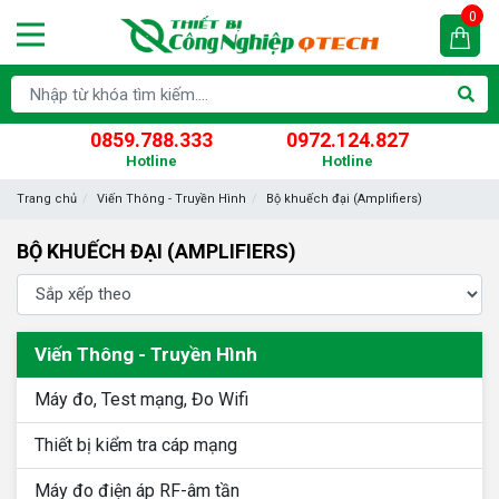
0
0859.788.333
0972.124.827
Hotline
Hotline
Trang chủ
Viến Thông - Truyền Hình
Bộ khuếch đại (Amplifiers)
BỘ KHUẾCH ĐẠI (AMPLIFIERS)
Viến Thông - Truyền Hình
Máy đo, Test mạng, Đo Wifi
Thiết bị kiểm tra cáp mạng
Máy đo điện áp RF-âm tần