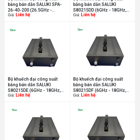
bằng bán dẫn SALUKI SPA-
bằng bán dẫn SALUKI
26-40-200 (26.5GHz -
S80215DD (6GHz - 18GHz,
Liên hệ
Liên hệ
Giá:
Giá:
40GHz, 200W)
40dB)
Bộ khuếch đại công suất
Bộ khuếch đại công suất
bằng bán dẫn SALUKI
bằng bán dẫn SALUKI
S80215DE (6GHz - 18GHz,
S80215DF (6GHz - 18GHz,
Liên hệ
Liên hệ
Giá:
Giá:
43dB)
45dB)