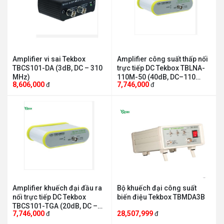
Amplifier vi sai Tekbox
Amplifier công suất thấp nối
TBCS101-DA (3dB, DC – 310
trực tiếp DC Tekbox TBLNA-
MHz)
110M-50 (40dB, DC–110
8,606,000
7,746,000
đ
đ
MHz)
Amplifier khuếch đại đầu ra
Bộ khuếch đại công suất
nối trực tiếp DC Tekbox
biến điệu Tekbox TBMDA3B
TBCS101-TGA (20dB, DC –
7,746,000
28,507,999
đ
đ
40 MHz)