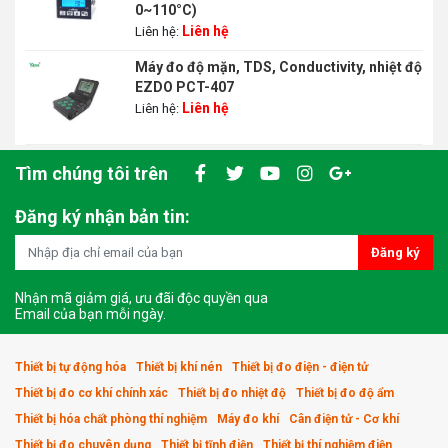
0~110°C)
Liên hệ
Liên hệ:
Máy đo độ mặn, TDS, Conductivity, nhiệt độ
EZDO PCT-407
Liên hệ
Liên hệ:
Tìm chúng tôi trên
Đăng ký nhận bản tin:
Đăng ký
Nhận mã giảm giá, ưu đãi độc quyền qua
Email của bạn mỗi ngày.
Thiết bị tự động hóa
Thiết bị khí nén
Thiết bị đo điện - điện tử
Thiết bị đo cơ khí chính xác
Thiết bị đo nhiệt độ
Thiết bị đo độ ẩm
Thiết bị hóa chất phòng thí nghiệm
Máy đo khí
Cân điện tử - Cơ khí
Thiết bị đo chuyên dụng
Thiết bị tĩnh điện
Thiết bị thí nghiệm điện