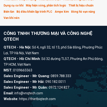
Dụng cụ cơ khí
Máy hiện sóng, phân tích logic
Thiết bị hiệu chuẩn
Biến tần
Bộ điều khiển lập trình PLC
Ampe kìm
Đồng hồ vạn năng
Van khí nén
CÔNG TNHH THƯƠNG MẠI VÀ CÔNG NGHỆ
QTECH
QTECH - Hà Nội:
Số 4, ngõ 32, tổ 13, phố Sài Đồng, Phường Phúc
Lợi, TP Hà Nội, Việt Nam
QTECH - Hồ Chí Minh
: Số 32 đường TL57, Phường An Phú Đông,
TP HCM, Việt Nam
MST:
0109665563
Sales Engineer - Mr Quang:
0859.788.333
Sales Engineer - Mr Hải:
090.182.0011
Sales Engineer - Mr Quân:
0972.124.827
Email:
info@vnqtech.com
Website:
https://thietbiqtech.com