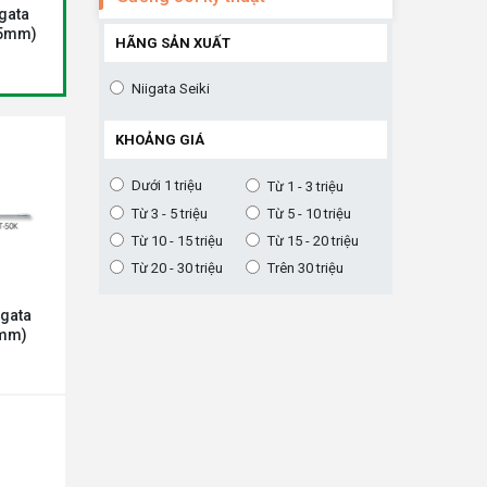
a
Gương soi kỹ thuật Niigata
Gương soi kỹ thuật Niigata
m)
Seiki IMTR-30R
Seiki IMTR-20R (ɸ20mm)
HÃNG SẢN XUẤT
Liên hệ
Liên hệ
Giá:
Giá:
Niigata Seiki
KHOẢNG GIÁ
Dưới 1 triệu
Từ 1 - 3 triệu
Từ 3 - 5 triệu
Từ 5 - 10 triệu
Từ 10 - 15 triệu
Từ 15 - 20 triệu
Từ 20 - 30 triệu
Trên 30 triệu
igata
0mm)