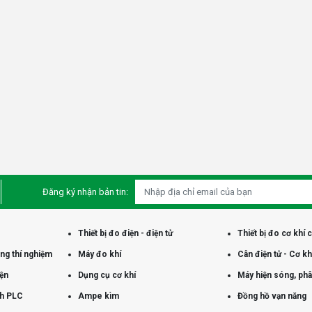
Đăng ký nhận bản tin:
Thiết bị đo điện - điện tử
Thiết bị đo cơ khí 
òng thí nghiệm
Máy đo khí
Cân điện tử - Cơ kh
iện
Dụng cụ cơ khí
Máy hiện sóng, phân
nh PLC
Ampe kìm
Đồng hồ vạn năng