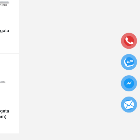
igata
igata
mm)