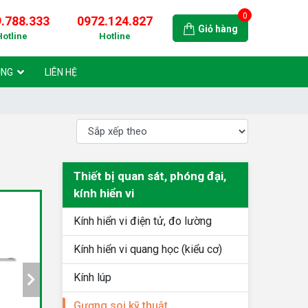
0
.788.333
0972.124.827
Giỏ hàng
Hotline
Hotline
ỤNG
LIÊN HỆ
Thiết bị quan sát, phóng đại,
kính hiển vi
Kính hiển vi điện tử, đo lường
Kính hiển vi quang học (kiểu cơ)
Kính lúp
Gương soi kỹ thuật