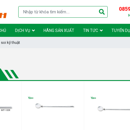
0859
CHỦ
DỊCH VỤ
HÃNG SẢN XUẤT
TIN TỨC
TUYỂN D
soi kỹ thuật