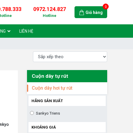
0
.788.333
0972.124.827
Giỏ hàng
Hotline
Hotline
ỤNG
LIÊN HỆ
Cuộn dây tự rút
Cuộn dây hơi tự rút
HÃNG SẢN XUẤT
Sankyo Triens
ankyo
KHOẢNG GIÁ