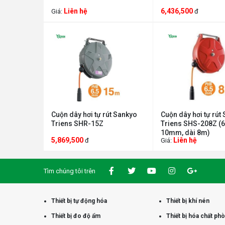
Liên hệ
6,436,500
Giá:
đ
Cuộn dây hơi tự rút Sankyo
Cuộn dây hơi tự rút
Triens SHR-15Z
Triens SHS-208Z (6
10mm, dài 8m)
5,869,500
Liên hệ
đ
Giá:
Tìm chúng tôi trên
Thiết bị tự động hóa
Thiết bị khí nén
Thiết bị đo độ ẩm
Thiết bị hóa chất ph