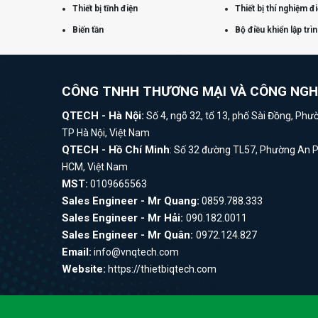
Thiết bị tĩnh điện
Thiết bị thí nghiệm đ
Biến tần
Bộ điều khiển lập trì
CÔNG TNHH THƯƠNG MẠI VÀ CÔNG NG
QTECH - Hà Nội:
Số 4, ngõ 32, tổ 13, phố Sài Đồng, Phư
TP Hà Nội, Việt Nam
QTECH - Hồ Chí Minh
: Số 32 đường TL57, Phường An 
HCM, Việt Nam
MST:
0109665563
Sales Engineer - Mr Quang:
0859.788.333
Sales Engineer - Mr Hải:
090.182.0011
Sales Engineer - Mr Quân:
0972.124.827
Email:
info@vnqtech.com
Website:
https://thietbiqtech.com