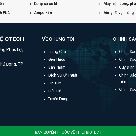
iện
Dụng cụ cơ khí
Máy hiện sóng, phân
nh PLC
Ampe kìm
Đồng hồ vạn năng
HỆ QTECH
VỀ CHÚNG TÔI
CHÍNH S
ờng Phúc Lợi,
Trang Chủ
Chính Sá
Giới Thiệu
Chính Sá
Phú Đông, TP
Sản Phẩm
Quy Định
Dịch Vụ Kỹ Thuật
Chính Sác
Tiền
Tin Tức
Chính Sá
Liên Hệ
Tuyển Dụng
BẢN QUYỀN THUỘC VỀ THIETBIQTECH