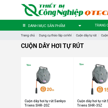
TRANG 
DANH MỤC SẢN PHẨM
Trang chủ
Dụng cụ tháo lắp cơ khí
Cuộn dây tự rút
Cuộn 
CUỘN DÂY HƠI TỰ RÚT
Cuộn dây hơi tự rút Sankyo
Cuộn dây hơi tự rút
Triens SHR-20Z
Triens SHR-35Z