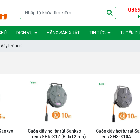
0859
CHỦ
DỊCH VỤ
HÃNG SẢN XUẤT
TIN TỨC
TUYỂN D
dây hơi tự rút
 Sankyo
Cuộn dây hơi tự rút Sankyo
Cuộn dây hơi tự rút S
Triens SHR-31Z (8.0x12mm)
Triens SHS-310A