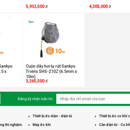
5,932,500
4,305,000
đ
đ
 Sankyo
Cuộn dây hơi tự rút Sankyo
.5 x
Triens SHS-210Z (6.5mm x
10m)
3,265,500
đ
Đăng ký nhận bản tin:
Thiết bị đo điện - điện tử
Thiết bị đo cơ khí 
òng thí nghiệm
Máy đo khí
Cân điện tử - Cơ kh