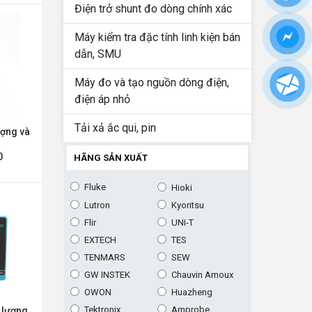
Điện trở shunt đo dòng chính xác
Máy kiểm tra đặc tính linh kiện bán
dẫn, SMU
Máy đo và tạo nguồn dòng điện,
điện áp nhỏ
Tải xả ắc qui, pin
ượng và
0
HÃNG SẢN XUẤT
Fluke
Hioki
Lutron
Kyoritsu
Flir
UNI-T
EXTECH
TES
TENMARS
SEW
GW INSTEK
Chauvin Arnoux
OWON
Huazheng
Tektronix
Amprobe
t lượng