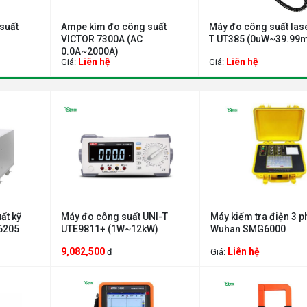
suất
Ampe kìm đo công suất
Máy đo công suất las
VICTOR 7300A (AC
T UT385 (0uW~39.99
0.0A~2000A)
Liên hệ
Liên hệ
Giá:
Giá:
ất kỹ
Máy đo công suất UNI-T
Máy kiểm tra điện 3 p
6205
UTE9811+ (1W~12kW)
Wuhan SMG6000
9,082,500
Liên hệ
đ
Giá: