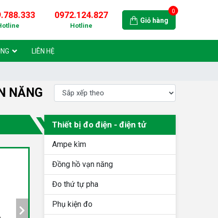
0
.788.333
0972.124.827
Giỏ hàng
Hotline
Hotline
ỤNG
LIÊN HỆ
ỆN NĂNG
Thiết bị đo điện - điện tử
Ampe kìm
Đồng hồ vạn năng
Đo thứ tự pha
Phụ kiện đo