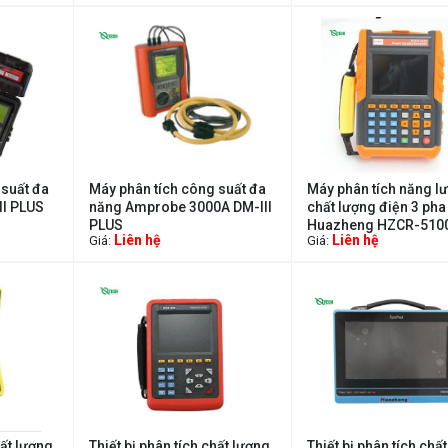
 suất đa
Máy phân tích công suất đa
Máy phân tích năng l
I PLUS
năng Amprobe 3000A DM-III
chất lượng điện 3 pha
PLUS
Huazheng HZCR-510
Liên hệ
Liên hệ
Giá:
Giá:
hất lượng
Thiết bị phân tích chất lượng
Thiết bị phân tích chấ