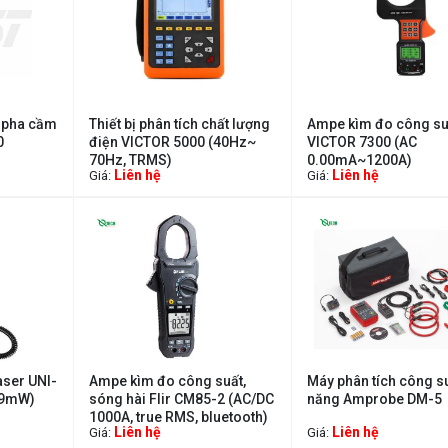
3 pha cầm
Thiết bị phân tích chất lượng
Ampe kìm đo công su
0
điện VICTOR 5000 (40Hz~
VICTOR 7300 (AC
70Hz, TRMS)
0.00mA~1200A)
Liên hệ
Liên hệ
Giá:
Giá:
aser UNI-
Ampe kìm đo công suất,
Máy phân tích công s
99mW)
sóng hài Flir CM85-2 (AC/DC
năng Amprobe DM-5
1000A, true RMS, bluetooth)
Liên hệ
Liên hệ
Giá:
Giá: