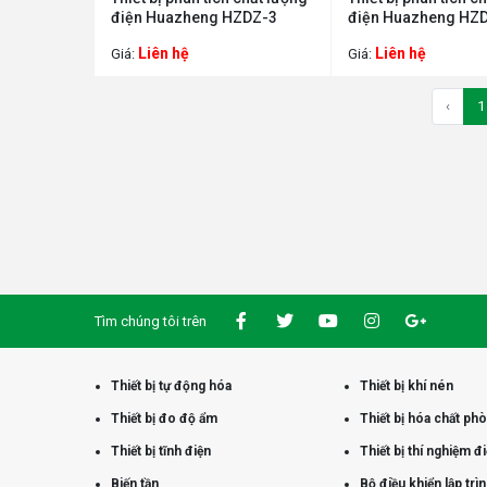
điện Huazheng HZDZ-3
điện Huazheng HZ
Liên hệ
Liên hệ
Giá:
Giá:
‹
1
Tìm chúng tôi trên
Thiết bị tự động hóa
Thiết bị khí nén
Thiết bị đo độ ẩm
Thiết bị hóa chất ph
Thiết bị tĩnh điện
Thiết bị thí nghiệm đ
Biến tần
Bộ điều khiển lập trì