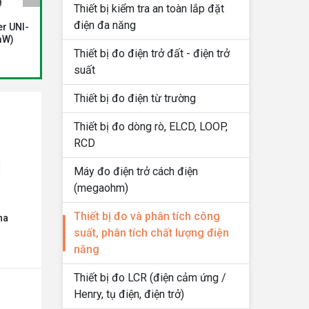
Thiết bị kiểm tra an toàn lắp đặt
điện đa năng
er UNI-
Ampe kìm đo công suất,
Máy phân tích công suất
mW)
sóng hài Flir CM85-2 (AC/DC
năng Amprobe DM-5
1000A, true RMS, bluetooth)
Thiết bị đo điện trở đất - điện trở
Liên hệ
Liên hệ
Giá:
Giá:
suất
Thiết bị đo điện từ trường
Thiết bị đo dòng rò, ELCD, LOOP,
RCD
Máy đo điện trở cách điện
(megaohm)
Thiết bị đo và phân tích công
ha
suất, phân tích chất lượng điện
năng
Thiết bị đo LCR (điện cảm ứng /
Henry, tụ điện, điện trở)