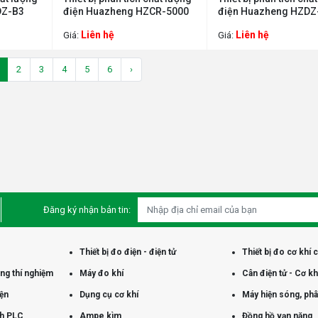
DZ-B3
điện Huazheng HZCR-5000
điện Huazheng HZDZ
Liên hệ
Liên hệ
Giá:
Giá:
2
3
4
5
6
›
Đăng ký nhận bản tin:
Thiết bị đo điện - điện tử
Thiết bị đo cơ khí 
òng thí nghiệm
Máy đo khí
Cân điện tử - Cơ kh
iện
Dụng cụ cơ khí
Máy hiện sóng, phân
nh PLC
Ampe kìm
Đồng hồ vạn năng