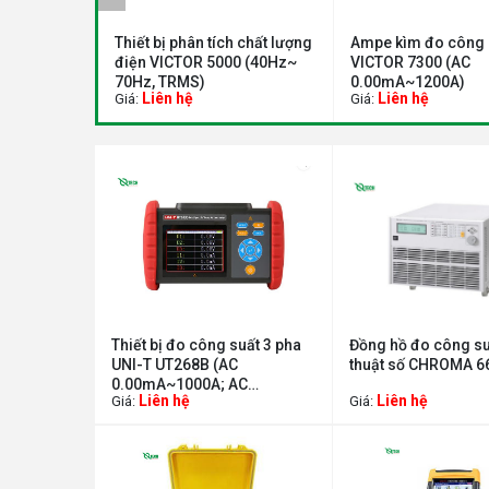
n 3 pha cầm
Thiết bị phân tích chất lượng
Ampe kìm đo công 
000
điện VICTOR 5000 (40Hz~
VICTOR 7300 (AC
70Hz, TRMS)
0.00mA~1200A)
Liên hệ
Liên hệ
Giá:
Giá:
Thiết bị đo công suất 3 pha
Đồng hồ đo công su
UNI-T UT268B (AC
thuật số CHROMA 6
0.00mA~1000A; AC
Liên hệ
Liên hệ
Giá:
Giá:
0.00V~600V)