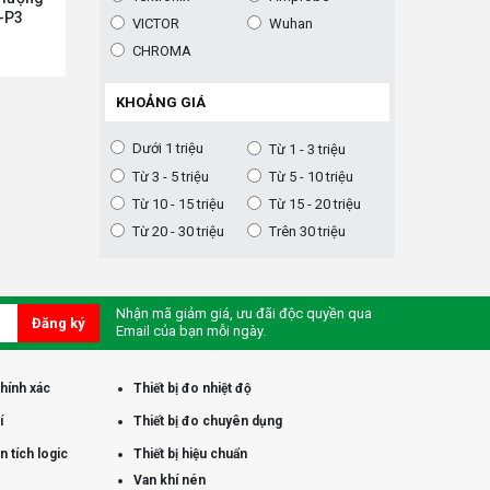
-P3
VICTOR
Wuhan
CHROMA
KHOẢNG GIÁ
Dưới 1 triệu
Từ 1 - 3 triệu
Từ 3 - 5 triệu
Từ 5 - 10 triệu
Từ 10 - 15 triệu
Từ 15 - 20 triệu
Từ 20 - 30 triệu
Trên 30 triệu
Nhận mã giảm giá, ưu đãi độc quyền qua
Đăng ký
Email của bạn mỗi ngày.
chính xác
Thiết bị đo nhiệt độ
í
Thiết bị đo chuyên dụng
 tích logic
Thiết bị hiệu chuẩn
Van khí nén