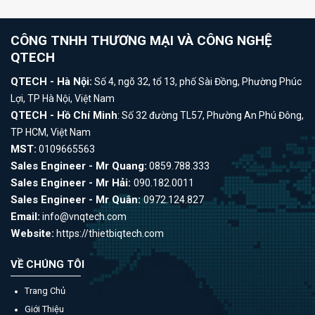
CÔNG TNHH THƯƠNG MẠI VÀ CÔNG NGHỆ
QTECH
QTECH - Hà Nội:
Số 4, ngõ 32, tổ 13, phố Sài Đồng, Phường Phúc
Lợi, TP Hà Nội, Việt Nam
QTECH - Hồ Chí Minh
: Số 32 đường TL57, Phường An Phú Đông,
TP HCM, Việt Nam
MST:
0109665563
Sales Engineer - Mr Quang:
0859.788.333
Sales Engineer - Mr Hải:
090.182.0011
Sales Engineer - Mr Quân:
0972.124.827
Email:
info@vnqtech.com
Website:
https://thietbiqtech.com
VỀ CHÚNG TÔI
Trang Chủ
Giới Thiệu