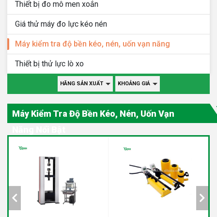
Thiết bị đo mô men xoắn
Giá thử máy đo lực kéo nén
Máy kiểm tra độ bền kéo, nén, uốn vạn năng
Thiết bị thử lực lò xo
HÃNG SẢN XUẤT
KHOẢNG GIÁ
Máy Kiểm Tra Độ Bền Kéo, Nén, Uốn Vạn
Năng Nổi Bật