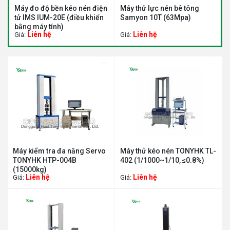
Máy đo độ bền kéo nén điện
Máy thử lực nén bê tông
M
tử IMS IUM-20E (điều khiển
Samyon 10T (63Mpa)
S
bằng máy tính)
Liên hệ
Liên hệ
Giá:
Giá:
G
Máy kiểm tra đa năng Servo
Máy thử kéo nén TONYHK TL-
TONYHK HTP-004B
402 (1/1000~1/10, ≤0.8%)
(15000kg)
Liên hệ
Liên hệ
Giá:
Giá: