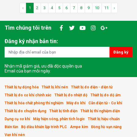
‹
1
2
3
4
5
6
7
8
9
10
11
›
Tìm chúng tôi trên
Đăng ký nhận bản tin:
Đăng ký
Nhận mã giảm giá, ưu đãi độc quyền qua
Email của bạn mỗi ngày.
Thiết bị tự động hóa
Thiết bị khí nén
Thiết bị đo điện - điện tử
Thiết bị đo cơ khí chính xác
Thiết bị đo nhiệt độ
Thiết bị đo độ ẩm
Thiết bị hóa chất phòng thí nghiệm
Máy đo khí
Cân điện tử - Cơ khí
Thiết bị đo chuyên dụng
Thiết bị tĩnh điện
Thiết bị thí nghiệm điện
Dụng cụ cơ khí
Máy hiện sóng, phân tích logic
Thiết bị hiệu chuẩn
Biến tần
Bộ điều khiển lập trình PLC
Ampe kìm
Đồng hồ vạn năng
Van khí nén