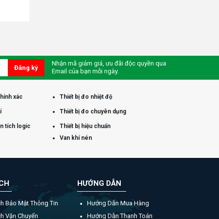
Nhận mã giảm giá, ưu đãi độc quyền qua
Đăng ký
Email của bạn mỗi ngày.
chính xác
Thiết bị đo nhiệt độ
í
Thiết bị đo chuyên dụng
 tích logic
Thiết bị hiệu chuẩn
Van khí nén
ÁCH
HƯỚNG DẪN
ch Bảo Mật Thông Tin
Hướng Dẫn Mua Hàng
ch Vận Chuyển
Hướng Dẫn Thanh Toán