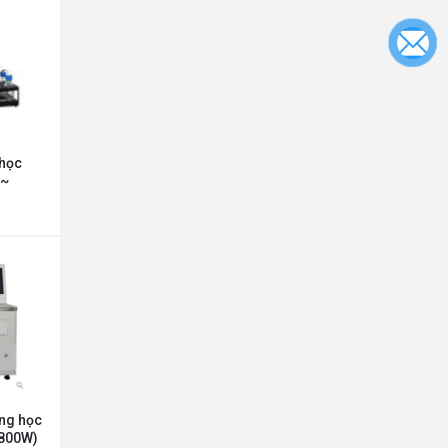
 học
 ~
ộng học
1800W)