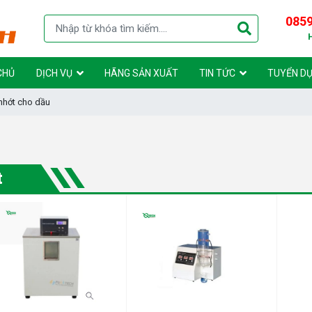
0859
CHỦ
DỊCH VỤ
HÃNG SẢN XUẤT
TIN TỨC
TUYỂN D
nhớt cho dầu
t