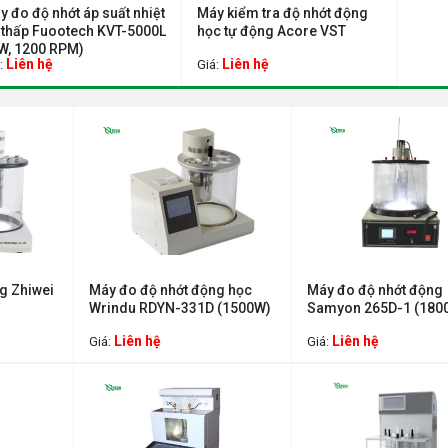
y đo độ nhớt áp suất nhiệt
Máy kiểm tra độ nhớt động
 thấp Fuootech KVT-5000L
học tự động Acore VST
 W, 1200 RPM)
Liên hệ
Liên hệ
:
Giá:
g Zhiwei
Máy đo độ nhớt động học
Máy đo độ nhớt động
)
Wrindu RDYN-331D (1500W)
Samyon 265D-1 (180
Liên hệ
Liên hệ
Giá:
Giá: