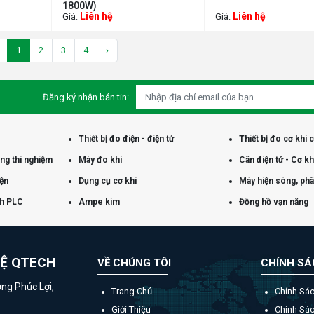
1800W)
Liên hệ
Liên hệ
Giá:
Giá:
1
2
3
4
›
Đăng ký nhận bản tin:
Thiết bị đo điện - điện tử
Thiết bị đo cơ khí 
òng thí nghiệm
Máy đo khí
Cân điện tử - Cơ kh
iện
Dụng cụ cơ khí
Máy hiện sóng, phân
nh PLC
Ampe kìm
Đồng hồ vạn năng
HỆ QTECH
VỀ CHÚNG TÔI
CHÍNH S
ờng Phúc Lợi,
Trang Chủ
Chính Sá
Giới Thiệu
Chính Sá