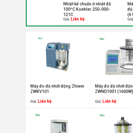
Nhiệt kế chuẩn ở nhiệt độ
Má
100ºC Koehler 250-000-
độ
121C
(6
Liên hệ
Giá:
Giá
Máy đo độ nhớt động Zhiwei
Máy đo độ nhớt độn
ZWKV101
ZWND1001 (1600W
Liên hệ
Liên hệ
Giá:
Giá: