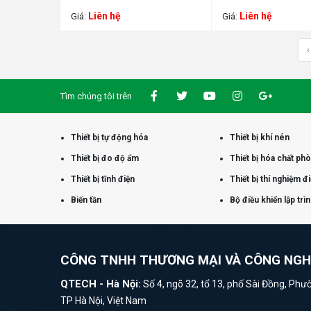
Liên hệ
Liên hệ
Giá:
Giá:
‹
Tìm chúng tôi trên
Thiết bị tự động hóa
Thiết bị khí nén
Thiết bị đo độ ẩm
Thiết bị hóa chất ph
Thiết bị tĩnh điện
Thiết bị thí nghiệm đ
Biến tần
Bộ điều khiển lập trì
CÔNG TNHH THƯƠNG MẠI VÀ CÔNG NG
QTECH - Hà Nội:
Số 4, ngõ 32, tổ 13, phố Sài Đồng, Phư
TP Hà Nội, Việt Nam