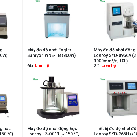
ng
Máy đo độ nhớt Engler
Máy đo độ nhớt động
50W)
Samyon WNE-1B (800W)
Lonroy SYD-0956A (3
3000mm²/s, 10L)
Liên hệ
Liên hệ
Giá:
Giá:
g học
Máy đo độ nhớt động học
Thiết bị đo độ nhớt đ
150 ℃)
Lonroy LR-O013 (~ 150 ℃,
Lonroy SYD-265H (≤