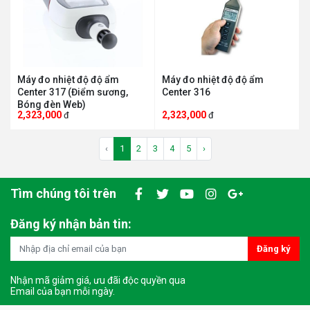
Máy đo nhiệt độ độ ẩm
Máy đo nhiệt độ độ ẩm
Center 317 (Điểm sương,
Center 316
Bóng đèn Web)
2,323,000
2,323,000
đ
đ
‹
1
2
3
4
5
›
Tìm chúng tôi trên
Đăng ký nhận bản tin:
Đăng ký
Nhận mã giảm giá, ưu đãi độc quyền qua
Email của bạn mỗi ngày.