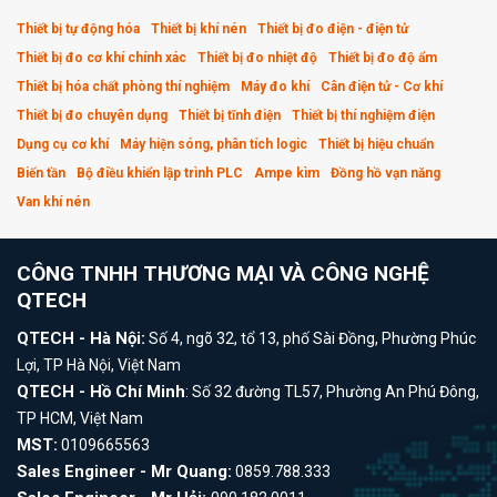
Thiết bị tự động hóa
Thiết bị khí nén
Thiết bị đo điện - điện tử
Thiết bị đo cơ khí chính xác
Thiết bị đo nhiệt độ
Thiết bị đo độ ẩm
Thiết bị hóa chất phòng thí nghiệm
Máy đo khí
Cân điện tử - Cơ khí
Thiết bị đo chuyên dụng
Thiết bị tĩnh điện
Thiết bị thí nghiệm điện
Dụng cụ cơ khí
Máy hiện sóng, phân tích logic
Thiết bị hiệu chuẩn
Biến tần
Bộ điều khiển lập trình PLC
Ampe kìm
Đồng hồ vạn năng
Van khí nén
CÔNG TNHH THƯƠNG MẠI VÀ CÔNG NGHỆ
QTECH
QTECH - Hà Nội:
Số 4, ngõ 32, tổ 13, phố Sài Đồng, Phường Phúc
Lợi, TP Hà Nội, Việt Nam
QTECH - Hồ Chí Minh
: Số 32 đường TL57, Phường An Phú Đông,
TP HCM, Việt Nam
MST:
0109665563
Sales Engineer - Mr Quang:
0859.788.333