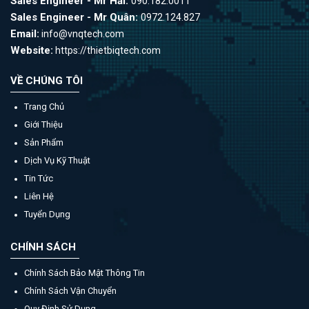
Sales Engineer - Mr Hải:
090.182.0011
Sales Engineer - Mr Quân:
0972.124.827
Email:
info@vnqtech.com
Website:
https://thietbiqtech.com
VỀ CHÚNG TÔI
Trang Chủ
Giới Thiệu
Sản Phẩm
Dịch Vụ Kỹ Thuật
Tin Tức
Liên Hệ
Tuyển Dụng
CHÍNH SÁCH
Chính Sách Bảo Mật Thông Tin
Chính Sách Vận Chuyển
Quy Định Sử Dụng