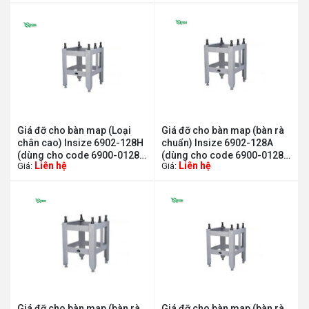
Giá đỡ cho bàn map (Loại
Giá đỡ cho bàn map (bàn rà
chân cao) Insize 6902-128H
chuẩn) Insize 6902-128A
(dùng cho code 6900-0128
(dùng cho code 6900-0128
Liên hệ
Liên hệ
Giá:
Giá:
và 6900-1128)
và 6900-1128)
Giá đỡ cho bàn map (bàn rà
Giá đỡ cho bàn map (bàn rà