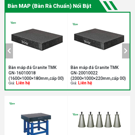
Bàn MAP (Bàn Rà Chuẩn) Nổi Bật
e TMK
Bàn máp đá Granite TMK
Bàn máp đá Granite TMK
GN-20010022
GN-20015025
,cấp 00)
(2000×1000×220mm,cấp 00)
(2000×1500×250mm,cấp 
Liên hệ
Liên hệ
Giá:
Giá: