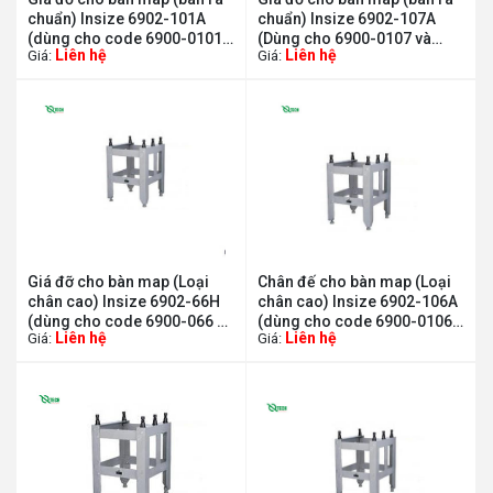
chuẩn) Insize 6902-101A
chuẩn) Insize 6902-107A
(dùng cho code 6900-0101
(Dùng cho 6900-0107 và
Liên hệ
Liên hệ
Giá:
Giá:
và 6900-1101)
6900-1107)
Giá đỡ cho bàn map (Loại
Chân đế cho bàn map (Loại
chân cao) Insize 6902-66H
chân cao) Insize 6902-106A
(dùng cho code 6900-066 và
(dùng cho code 6900-0106
Liên hệ
Liên hệ
Giá:
Giá:
6900-166)
và 6900-1106)