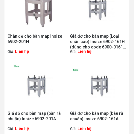
Chân đế cho bàn map Insize
Giá đỡ cho bàn map (Loại
6902-201H
chân cao) Insize 6902-161H
(dùng cho code 6900-0161
Liên hệ
Liên hệ
Giá:
Giá:
và 6900-1161)
Giá đỡ cho bàn map (bàn rà
Giá đỡ cho bàn map (bàn rà
chuẩn) Insize 6902-201A
chuẩn) Insize 6902-161A
Liên hệ
Liên hệ
Giá:
Giá: