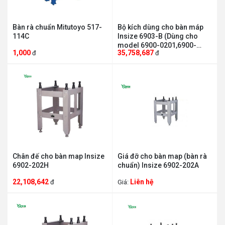
Bàn rà chuẩn Mitutoyo 517-
Bộ kích dùng cho bàn máp
114C
Insize 6903-B (Dùng cho
model 6900-0201,6900-
1,000
35,758,687
đ
đ
1201,6900-0202,6900-1202)
Chân đế cho bàn map Insize
Giá đỡ cho bàn map (bàn rà
6902-202H
chuẩn) Insize 6902-202A
22,108,642
Liên hệ
đ
Giá: