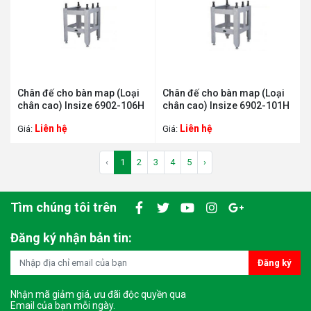
Chân đế cho bàn map (Loại
Chân đế cho bàn map (Loại
chân cao) Insize 6902-106H
chân cao) Insize 6902-101H
Liên hệ
Liên hệ
Giá:
Giá:
‹
1
2
3
4
5
›
Tìm chúng tôi trên
Đăng ký nhận bản tin:
Đăng ký
Nhận mã giảm giá, ưu đãi độc quyền qua
Email của bạn mỗi ngày.