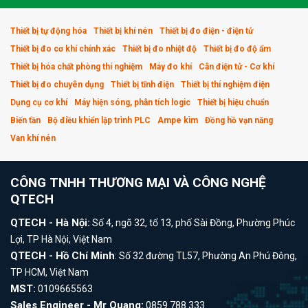
Thiết bị tự động hóa
Thiết bị khí nén
Thiết bị đo điện - điện tử
Thiết bị đo cơ khí chính xác
Thiết bị đo nhiệt độ
Thiết bị đo độ ẩm
Thiết bị hóa chất phòng thí nghiệm
Máy đo khí
Cân điện tử - Cơ khí
Thiết bị đo chuyên dụng
Thiết bị tĩnh điện
Thiết bị thí nghiệm điện
Dụng cụ cơ khí
Máy hiện sóng, phân tích logic
Thiết bị hiệu chuẩn
Biến tần
Bộ điều khiển lập trình PLC
Ampe kìm
Đồng hồ vạn năng
Van khí nén
CÔNG TNHH THƯƠNG MẠI VÀ CÔNG NGHỆ
QTECH
QTECH - Hà Nội:
Số 4, ngõ 32, tổ 13, phố Sài Đồng, Phường Phúc
Lợi, TP Hà Nội, Việt Nam
QTECH - Hồ Chí Minh
: Số 32 đường TL57, Phường An Phú Đông,
TP HCM, Việt Nam
MST:
0109665563
Sales Engineer - Mr Quang:
0859.788.333