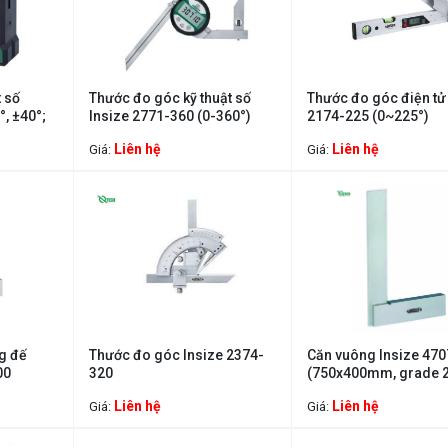
 số
Thước đo góc kỹ thuật số
Thước đo góc điện tử
°, ±40°;
Insize 2771-360 (0-360°)
2174-225 (0~225°)
Liên hệ
Liên hệ
Giá:
Giá:
g đế
Thước đo góc Insize 2374-
Căn vuông Insize 47
00
320
(750x400mm, grade 2
Liên hệ
Liên hệ
Giá:
Giá: