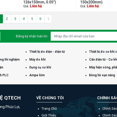
126x150mm, 0.05°)
150x200mm)
Liên hệ
Liên hệ
Giá:
Giá:
2
3
4
5
6
›
Đăng ký nhận bản tin:
Thiết bị đo điện - điện tử
Thiết bị đo cơ khí 
òng thí nghiệm
Máy đo khí
Cân điện tử - Cơ kh
iện
Dụng cụ cơ khí
Máy hiện sóng, phân
nh PLC
Ampe kìm
Đồng hồ vạn năng
HỆ QTECH
VỀ CHÚNG TÔI
CHÍNH S
ờng Phúc Lợi,
Trang Chủ
Chính Sá
Giới Thiệu
Chính Sá