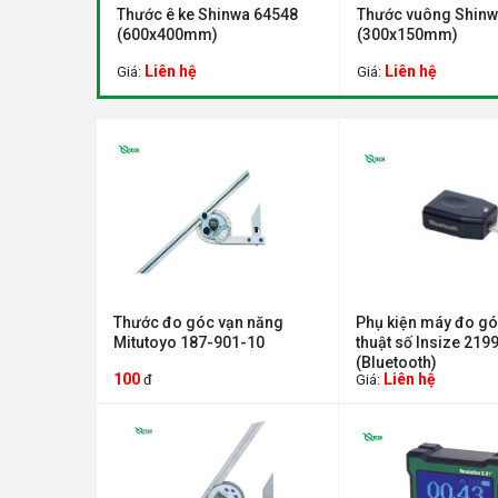
inwa 62480
Thước ê ke Shinwa 64548
Thước vuông Shinw
(600x400mm)
(300x150mm)
Liên hệ
Liên hệ
Giá:
Giá:
Thước đo góc vạn năng
Phụ kiện máy đo gó
Mitutoyo 187-901-10
thuật số Insize 219
(Bluetooth)
100
Liên hệ
đ
Giá: