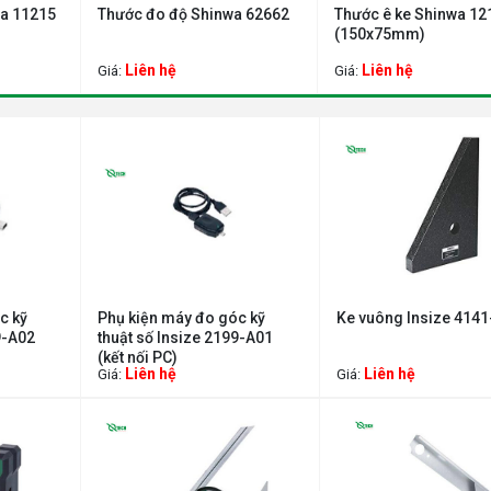
a 11215
Thước đo độ Shinwa 62662
Thước ê ke Shinwa 12
(150x75mm)
Liên hệ
Liên hệ
Giá:
Giá:
c kỹ
Phụ kiện máy đo góc kỹ
Ke vuông Insize 4141
9-A02
thuật số Insize 2199-A01
(kết nối PC)
Liên hệ
Liên hệ
Giá:
Giá: