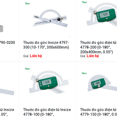
790-0200
Thước đo góc Insize 4797-
Thước đo góc điện tử
300 (10-170°, 300x600mm)
4778-200 (0-180°,
200x400mm, 0.05°)
Liên hệ
Liên hệ
Giá:
Giá:
ử Insize
Thước đo góc điện tử Insize
Thước đo góc điện tử
.05°,
4778-100 (0-180°,
4779-150 (0-180°, 0.0