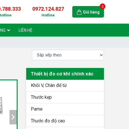
0
.788.333
0972.124.827
Giỏ hàng
Hotline
Hotline
ỤNG
LIÊN HỆ
Thiết bị đo cơ khí chính xác
Khối V, Chân đế từ
Thước kẹp
Pame
Thước đo độ cao