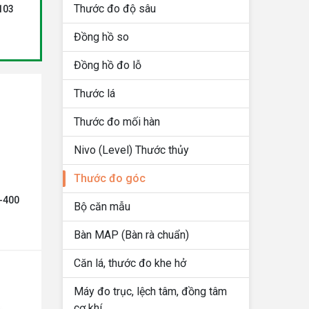
Thước đo độ sâu
103
Thước đo góc điện tử
THƯỚC THỦY ĐO NGHIÊ
Shinwa 62496 (300mm)
Shinwa 78546
Đồng hồ so
Liên hệ
Liên hệ
Giá:
Giá:
Đồng hồ đo lỗ
Thước lá
Thước đo mối hàn
Nivo (Level) Thước thủy
Thước đo góc
-400
Bộ căn mẫu
Bàn MAP (Bàn rà chuẩn)
Căn lá, thước đo khe hở
Máy đo trục, lệch tâm, đồng tâm
cơ khí