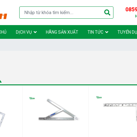
0859
CHỦ
DỊCH VỤ
HÃNG SẢN XUẤT
TIN TỨC
TUYỂN D