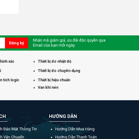
Nhận mã giảm giá, ưu đãi độc quyền qua
Đăng ký
Email của bạn mỗi ngày.
chính xác
Thiết bị đo nhiệt độ
í
Thiết bị đo chuyên dụng
 tích logic
Thiết bị hiệu chuẩn
Van khí nén
ÁCH
HƯỚNG DẪN
ch Bảo Mật Thông Tin
Hướng Dẫn Mua Hàng
ch Vận Chuyển
Hướng Dẫn Thanh Toán