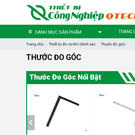
TRANG 
DANH MỤC SẢN PHẨM
Trang chủ
Thiết bị đo cơ khí chính xác
Thước đo góc
THƯỚC ĐO GÓC
Thước Đo Góc Nổi Bật