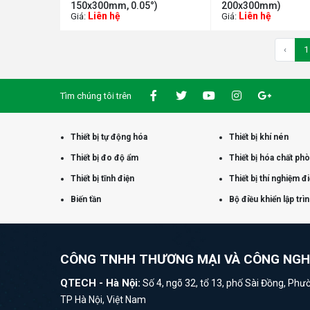
150x300mm, 0.05°)
200x300mm)
Liên hệ
Liên hệ
Giá:
Giá:
‹
1
Tìm chúng tôi trên
Thiết bị tự động hóa
Thiết bị khí nén
Thiết bị đo độ ẩm
Thiết bị hóa chất ph
Thiết bị tĩnh điện
Thiết bị thí nghiệm đ
Biến tần
Bộ điều khiển lập trì
CÔNG TNHH THƯƠNG MẠI VÀ CÔNG NG
QTECH - Hà Nội:
Số 4, ngõ 32, tổ 13, phố Sài Đồng, Phư
TP Hà Nội, Việt Nam