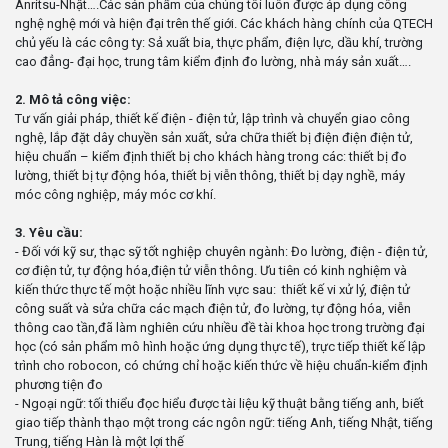
Anritsu-Nhật….Các sản phẩm của chúng tôi luôn được áp dụng công
nghệ nghệ mới và hiện đại trên thế giới. Các khách hàng chính của QTECH
chủ yếu là các công ty: Sả xuất bia, thực phẩm, điện lực, dầu khí, trường
cao đẳng- đại học, trung tâm kiểm định đo lường, nhà máy sản xuất….
2. Mô tả công việc:
Tư vấn giải pháp, thiết kế điện - điện tử, lập trình và chuyển giao công
nghệ, lắp đặt dây chuyền sản xuất, sửa chữa thiết bị điện điện điện tử,
hiệu chuẩn – kiểm định thiết bị cho khách hàng trong các: thiết bị đo
lường, thiết bị tự động hóa, thiết bị viễn thông, thiết bị dạy nghề, máy
móc công nghiệp, máy móc cơ khí.
3. Yêu cầu:
- Đối với kỹ sư, thạc sỹ tốt nghiệp chuyên ngành: Đo lường, điện - điện tử,
cơ điện tử, tự động hóa,điện tử viễn thông. Ưu tiên có kinh nghiệm và
kiến thức thực tế một hoặc nhiều lĩnh vực sau: thiết kế vi xử lý, điện tử
công suất và sửa chữa các mạch điện tử, đo lường, tự động hóa, viễn
thông cao tần,đã làm nghiên cứu nhiều đề tài khoa học trong trường đại
học (có sản phẩm mô hình hoặc ứng dụng thực tế), trực tiếp thiết kế lập
trình cho robocon, có chứng chỉ hoặc kiến thức về hiệu chuẩn-kiểm định
phương tiện đo
- Ngoại ngữ: tối thiểu đọc hiểu được tài liệu kỹ thuật bằng tiếng anh, biết
giao tiếp thành thạo một trong các ngôn ngữ: tiếng Anh, tiếng Nhật, tiếng
Trung, tiếng Hàn là một lợi thế