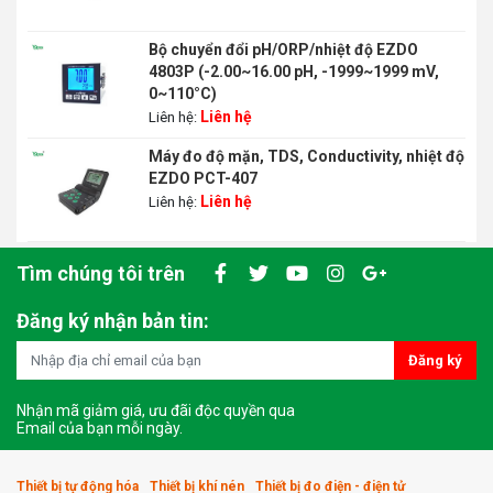
Bộ chuyển đổi pH/ORP/nhiệt độ EZDO
4803P (-2.00~16.00 pH, -1999~1999 mV,
0~110°C)
Liên hệ
Liên hệ:
Máy đo độ mặn, TDS, Conductivity, nhiệt độ
EZDO PCT-407
Liên hệ
Liên hệ:
Tìm chúng tôi trên
Đăng ký nhận bản tin:
Đăng ký
Nhận mã giảm giá, ưu đãi độc quyền qua
Email của bạn mỗi ngày.
Thiết bị tự động hóa
Thiết bị khí nén
Thiết bị đo điện - điện tử