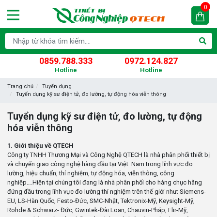
0
0859.788.333
0972.124.827
Hotline
Hotline
Trang chủ
Tuyển dụng
Tuyển dụng kỹ sư điện tử, đo lường, tự động hóa viễn thông
Tuyển dụng kỹ sư điện tử, đo lường, tự động
hóa viễn thông
1. Giới thiệu về QTECH
Công ty TNHH Thương Mại và Công Nghệ QTECH là nhà phân phối thiết bị
và chuyển giao công nghệ hàng đầu tại Việt Nam trong lĩnh vực đo
lường, hiệu chuẩn, thí nghiệm, tự động hóa, viễn thông, công
nghiệp….Hiện tại chúng tôi đang là nhà phân phối cho hàng chục hãng
đứng đầu trong lĩnh vực đo lường thí nghiệm trên thế giới như: Siemens-
EU, LS-Hàn Quốc, Festo-Đức, SMC-Nhật, Tektronix-Mỹ, Keysight-Mỹ,
Rohde & Schwarz- Đức, Gwintek-Đài Loan, Chauvin-Pháp, Flir-Mỹ,