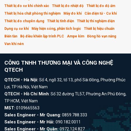
Thiết bị đo cơ khí chính xác
Thiết bị đo nhiệt độ
Thiết bị đo độ ẩm
Thiết bị hóa chất phòng thí nghiệm
Máy đo khí
Cân điện tử - Cơ khí
Thiết bị đo chuyên dụng
Thiết bị tĩnh điện
Thiết bị thí nghiệm điện
Dụng cụ cơ khí
Máy hiện sóng, phân tích logic
Thiết bị hiệu chuẩn
Biến tần
Bộ điều khiển lập trình PLC
Ampe kìm
Đồng hồ vạn năng
Van khí nén
CÔNG TNHH THƯƠNG MẠI VÀ CÔNG NGHỆ
QTECH
QTECH - Hà Nội:
Số 4, ngõ 32, tổ 13, phố Sài Đồng, Phường Phúc
Lợi, TP Hà Nội, Việt Nam
QTECH - Hồ Chí Minh
: Số 32 đường TL57, Phường An Phú Đông,
TP HCM, Việt Nam
MST:
0109665563
Sales Engineer - Mr Quang:
0859.788.333
Sales Engineer - Mr Hải:
090.182.0011
Sales Engineer - Mr Quân:
0972.124.827