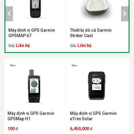
GPS Garmin
Thiết bị dò cá Garmin
Máy định vị GPS G
Striker Cast
MONTANA 700
Liên hệ
Liên hệ
Giá:
Giá:
Máy định vị GPS Garmin
Máy định vị GPS Garmin
GPSMap H1
eTrex Solar
100
6,450,000
đ
đ