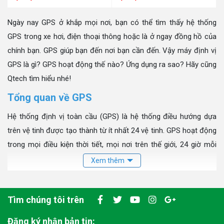
Ngày nay GPS ở khắp mọi nơi, bạn có thể tìm thấy hệ thống
GPS trong xe hơi, điện thoại thông hoặc là ở ngay đồng hồ của
chính bạn. GPS giúp bạn đến nơi bạn cần đến. Vậy máy định vị
GPS là gì? GPS hoạt động thế nào? Ứng dụng ra sao? Hãy cũng
Qtech tìm hiểu nhé!
Tổng quan về GPS
Hệ thống định vị toàn cầu (GPS) là hệ thống điều hướng dựa
trên vệ tinh được tạo thành từ ít nhất 24 vệ tinh. GPS hoạt động
trong mọi điều kiện thời tiết, mọi nơi trên thế giới, 24 giờ mỗi
ngày, không mất phí thuê hoặc phí thiết lập sử dụng GPS. Bộ
Quốc phòng Hoa Kỳ (USDOD) ban đầu đưa các vệ tinh vào quỹ
đạo để sử dụng cho mục đích quân sự, nhưng trong những
Tìm chúng tôi trên
năm 1980, những vệ tinh này đã có sẵn để sử dụng cho mục
đích dân sự.
Đăng ký nhận bản tin: