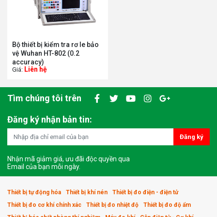
Bộ thiết bị kiểm tra rơ le bảo
vệ Wuhan HT-802 (0.2
accuracy)
Liên hệ
Giá:
Tìm chúng tôi trên
Đăng ký nhận bản tin:
Đăng ký
Nhận mã giảm giá, ưu đãi độc quyền qua
Email của bạn mỗi ngày.
Thiết bị tự động hóa
Thiết bị khí nén
Thiết bị đo điện - điện tử
Thiết bị đo cơ khí chính xác
Thiết bị đo nhiệt độ
Thiết bị đo độ ẩm