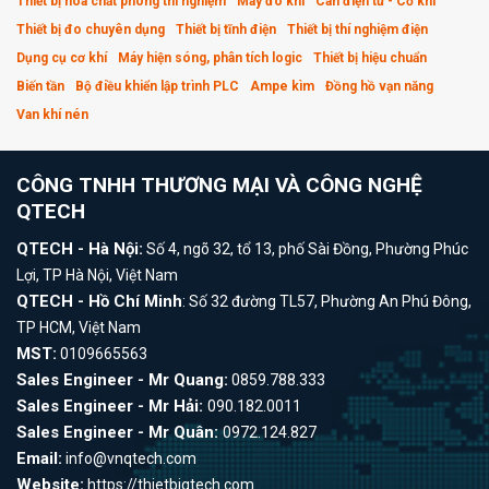
Thiết bị hóa chất phòng thí nghiệm
Máy đo khí
Cân điện tử - Cơ khí
Thiết bị đo chuyên dụng
Thiết bị tĩnh điện
Thiết bị thí nghiệm điện
Dụng cụ cơ khí
Máy hiện sóng, phân tích logic
Thiết bị hiệu chuẩn
Biến tần
Bộ điều khiển lập trình PLC
Ampe kìm
Đồng hồ vạn năng
Van khí nén
CÔNG TNHH THƯƠNG MẠI VÀ CÔNG NGHỆ
QTECH
QTECH - Hà Nội:
Số 4, ngõ 32, tổ 13, phố Sài Đồng, Phường Phúc
Lợi, TP Hà Nội, Việt Nam
QTECH - Hồ Chí Minh
: Số 32 đường TL57, Phường An Phú Đông,
TP HCM, Việt Nam
MST:
0109665563
Sales Engineer - Mr Quang:
0859.788.333
Sales Engineer - Mr Hải:
090.182.0011
Sales Engineer - Mr Quân:
0972.124.827
Email:
info@vnqtech.com
Website:
https://thietbiqtech.com