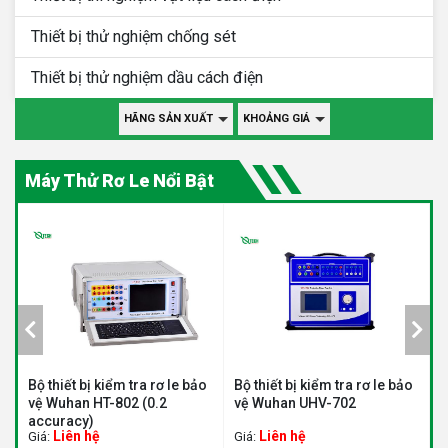
Thiết bị thử nghiệm chống sét
Thiết bị thử nghiệm dầu cách điện
HÃNG SẢN XUẤT
KHOẢNG GIÁ
Máy Thử Rơ Le Nổi Bật
o
Bộ thiết bị kiểm tra rơ le bảo
Bộ thiết bị kiểm tra rơ le bảo
B
vệ Wuhan HT-802 (0.2
vệ Wuhan UHV-702
v
accuracy)
Liên hệ
Liên hệ
Giá:
Giá:
G