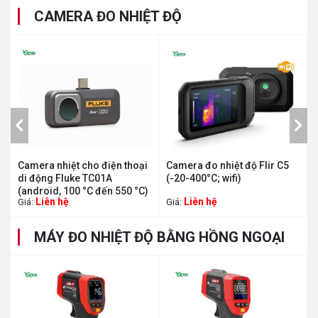
CAMERA ĐO NHIỆT ĐỘ
Thu gọn
ại
Camera đo nhiệt độ Flir C5
Camera đo nhiệt độ UNI-T
(-20-400°C; wifi)
UTi120T
C)
(120×90pixels,-20~400°C)
Liên hệ
7,612,500
Giá:
đ
MÁY ĐO NHIỆT ĐỘ BẰNG HỒNG NGOẠI