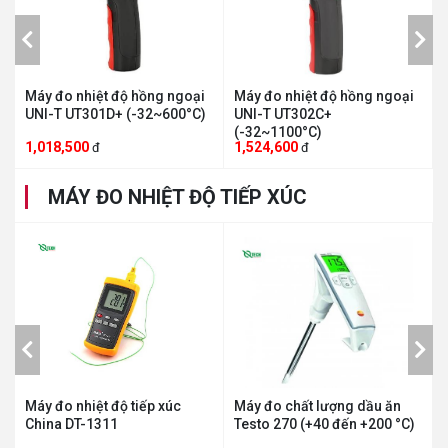
goại
Máy đo nhiệt độ hồng ngoại
Máy đo nhiệt độ hồng ngoại
0°C)
UNI-T UT302C+
UNI-T UT300A+
(-32~1100°C)
(-20°C~400°C)
1,524,600
315,000
đ
đ
MÁY ĐO NHIỆT ĐỘ TIẾP XÚC
xúc
Máy đo chất lượng dầu ăn
Máy đo nhiệt độ tiếp xúc
Testo 270 (+40 đến +200 °C)
Fluke 51-2