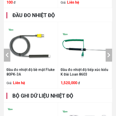
Liên hệ
Liên hệ
Giá:
Giá:
ĐẦU ĐO NHIỆT ĐỘ
bề mặt Fluke
Đầu đo nhiệt độ tiếp xúc kiểu
Đầu đo nhiệt độ kiểu 
K Đài Loan 8603
80PK-25
1,520,000
Liên hệ
đ
Giá:
BỘ GHI DỮ LIỆU NHIỆT ĐỘ