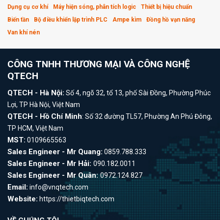
Dụng cụ cơ khí
Máy hiện sóng, phân tích logic
Thiết bị hiệu chuẩn
Biến tần
Bộ điều khiển lập trình PLC
Ampe kìm
Đồng hồ vạn năng
Van khí nén
CÔNG TNHH THƯƠNG MẠI VÀ CÔNG NGHỆ
QTECH
QTECH - Hà Nội:
Số 4, ngõ 32, tổ 13, phố Sài Đồng, Phường Phúc
Lợi, TP Hà Nội, Việt Nam
QTECH - Hồ Chí Minh
: Số 32 đường TL57, Phường An Phú Đông,
TP HCM, Việt Nam
MST:
0109665563
Sales Engineer - Mr Quang:
0859.788.333
Sales Engineer - Mr Hải:
090.182.0011
Sales Engineer - Mr Quân:
0972.124.827
Email:
info@vnqtech.com
Website:
https://thietbiqtech.com