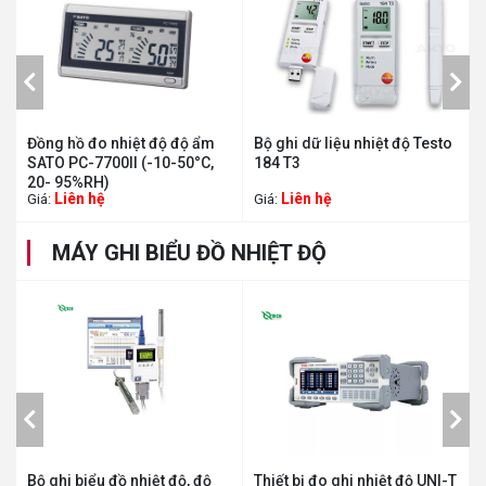
nhiệt độ độ ẩm
Bộ ghi dữ liệu nhiệt độ Testo
Bộ ghi dữ liệu nh
0II (-10-50°C,
184 T3
175 T3
Liên hệ
Liên hệ
Giá:
Giá:
MÁY GHI BIỂU ĐỒ NHIỆT ĐỘ
i biểu đồ nhiệt độ, độ
Thiết bị đo ghi nhiệt độ UNI-T
Thiết bị đ