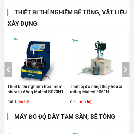
THIẾT BỊ THÍ NGHIỆM BÊ TÔNG, VẬT LIỆU
XÂY DỰNG
Thiết bị thí nghiệm hóa mềm
Thiết bị đo nhiệt thủy hóa xi
nhựa tự động Matest B070N1
măng Matest E061N
Liên hệ
Liên hệ
Giá:
Giá:
MÁY ĐO ĐỘ DÀY TẤM SÀN, BÊ TÔNG