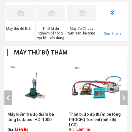
Máy thử độ thấm
Thiết bị thí
Máy đo độ dày
Xem thêm
nghiệm bê tông,
tấm sàn, bê tông
vật liệu xây dựng
MÁY THỬ ĐỘ THẤM
Thu gọn
Máy kiểm tra độ thấm bê
Thiết bị đo độ thấm bê tông
tông Ludatest HG-1000
PROCEQ Torrent (hiển thị
LCD)
Liên hệ
Liên hệ
Giá:
Giá: