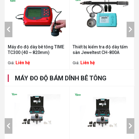
g
Máy đo độ dày bê tông TIME
Thiết bị kiểm tra độ dày tấm
TC300 (40 ~ 820mm)
sàn Jeweltest CH-800A
Liên hệ
Liên hệ
Giá:
Giá:
MÁY ĐO ĐỘ BÁM DÍNH BÊ TÔNG