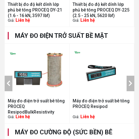
Thiết bị đo độ kết dính lớp
Thiết bị đo độ kết dính lớp
phủ bê tông PROCEQ DY-21
phủ bê tông PROCEQ DY-225
(1.6 - 16 kN, 3597 lbf)
(2.5 - 25 kN, 5620 lbf)
Liên hệ
Liên hệ
Giá:
Giá:
MÁY ĐO ĐIỆN TRỞ SUẤT BỀ MẶT
Máy đo điện trở suất bê tông
Máy đo điện trở suất bê tông
PROCEQ
PROCEQ Resipod
ResipodBulkResistivity
Liên hệ
Liên hệ
Giá:
Giá:
MÁY ĐO CƯỜNG ĐỘ (SỨC BỀN) BÊ