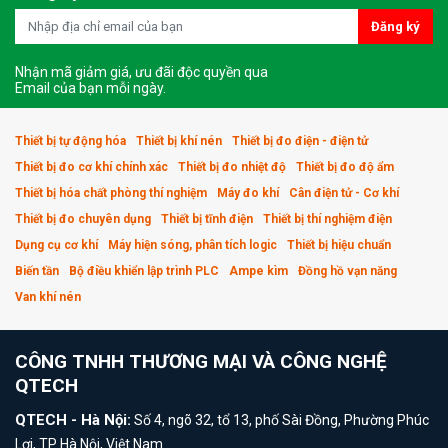
Đăng ký
Nhận mã giảm giá, ưu đãi độc quyền qua
Email của bạn mỗi ngày.
Thiết bị tự động hóa
Thiết bị khí nén
Thiết bị đo điện - điện tử
Thiết bị đo cơ khí chính xác
Thiết bị đo nhiệt độ
Thiết bị đo độ ẩm
Thiết bị hóa chất phòng thí nghiệm
Máy đo khí
Cân điện tử - Cơ khí
Thiết bị đo chuyên dụng
Thiết bị tĩnh điện
Thiết bị thí nghiệm điện
Dụng cụ cơ khí
Máy hiện sóng, phân tích logic
Thiết bị hiệu chuẩn
Biến tần
Bộ điều khiển lập trình PLC
Ampe kìm
Đồng hồ vạn năng
Van khí nén
CÔNG TNHH THƯƠNG MẠI VÀ CÔNG NGHỆ
QTECH
QTECH - Hà Nội:
Số 4, ngõ 32, tổ 13, phố Sài Đồng, Phường Phúc
Lợi, TP Hà Nội, Việt Nam