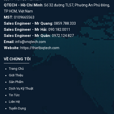
QTECH - Hồ Chí Minh
: Số 32 đường TL57, Phường An Phú Đông,
TP HCM, Việt Nam
MST:
0109665563
Sales Engineer - Mr Quang:
0859.788.333
Sales Engineer - Mr Hải:
090.182.0011
Sales Engineer - Mr Quân:
0972.124.827
Email:
info@vnqtech.com
Website:
https://thietbiqtech.com
VỀ CHÚNG TÔI
Trang Chủ
Giới Thiệu
Sản Phẩm
Dịch Vụ Kỹ Thuật
Tin Tức
Liên Hệ
Tuyển Dụng