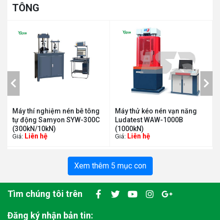
TÔNG
Máy thí nghiệm nén bê tông
Máy thử kéo nén vạn năng
tự động Samyon SYW-300C
Ludatest WAW-1000B
(300kN/10kN)
(1000kN)
Liên hệ
Liên hệ
Giá:
Giá:
Xem thêm 5 mục con
Tìm chúng tôi trên
Đăng ký nhận bản tin: