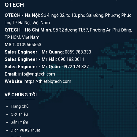
QTECH
QTECH - Hà Nội:
Số 4, ngõ 32, tổ 13, phố Sài Đồng, Phường Phúc
Lợi, TP Hà Nội, Việt Nam
QTECH - Hồ Chí Minh
: Số 32 đường TL57, Phường An Phú Đông,
TP HCM, Việt Nam
MST:
0109665563
Sales Engineer - Mr Quang:
0859.788.333
Sales Engineer - Mr Hải:
090.182.0011
Sales Engineer - Mr Quân:
0972.124.827
Email:
info@vnqtech.com
Website:
https://thietbiqtech.com
VỀ CHÚNG TÔI
Trang Chủ
Giới Thiệu
Sản Phẩm
Dịch Vụ Kỹ Thuật