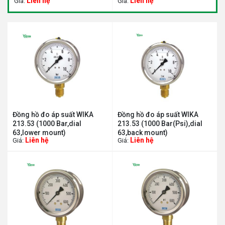
Liên hệ
Liên hệ
Giá:
Giá:
G
Đồng hồ đo áp suất WIKA
Đồng hồ đo áp suất WIKA
213.53 (1000 Bar,dial
213.53 (1000 Bar(Psi),dial
63,lower mount)
63,back mount)
Liên hệ
Liên hệ
Giá:
Giá: