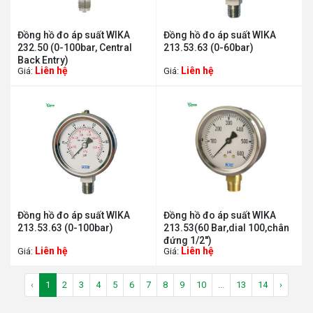
Đồng hồ đo áp suất WIKA
Đồng hồ đo áp suất WIKA
232.50 (0-100bar, Central
213.53.63 (0-60bar)
Back Entry)
Liên hệ
Liên hệ
Giá:
Giá:
Đồng hồ đo áp suất WIKA
Đồng hồ đo áp suất WIKA
213.53.63 (0-100bar)
213.53(60 Bar,dial 100,chân
đứng 1/2'')
Liên hệ
Liên hệ
Giá:
Giá:
‹
1
2
3
4
5
6
7
8
9
10
...
13
14
›