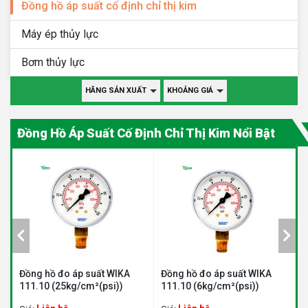
Đồng hồ áp suất cố định chỉ thị kim
Máy ép thủy lực
Bơm thủy lực
HÃNG SẢN XUẤT
KHOẢNG GIÁ
Đồng Hồ Áp Suất Cố Định Chỉ Thị Kim Nổi Bật
Đồng hồ đo áp suất WIKA
Đồng hồ đo áp suất WIKA
Đ
111.10 (25kg/cm²(psi))
111.10 (6kg/cm²(psi))
1