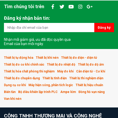
Tìm chúng tôi trên
Đăng ký nhận bản tin:
Đăng ký
Nhận mã giảm giá, ưu đãi độc quyền qua
Email của bạn mỗi ngày.
Thiết bị tự động hóa
Thiết bị khí nén
Thiết bị đo điện - điện tử
Thiết bị đo cơ khí chính xác
Thiết bị đo nhiệt độ
Thiết bị đo độ ẩm
Thiết bị hóa chất phòng thí nghiệm
Máy đo khí
Cân điện tử - Cơ khí
Thiết bị đo chuyên dụng
Thiết bị tĩnh điện
Thiết bị thí nghiệm điện
Dụng cụ cơ khí
Máy hiện sóng, phân tích logic
Thiết bị hiệu chuẩn
Biến tần
Bộ điều khiển lập trình PLC
Ampe kìm
Đồng hồ vạn năng
Van khí nén
CÔNG TNHH THƯƠNG MẠI VÀ CÔNG NGHỆ