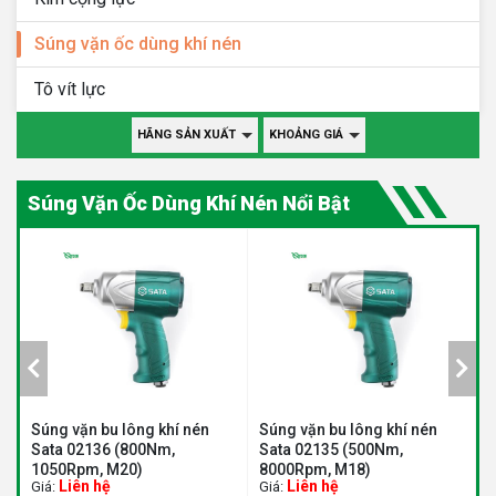
Súng vặn ốc dùng khí nén
Tô vít lực
HÃNG SẢN XUẤT
KHOẢNG GIÁ
Súng Vặn Ốc Dùng Khí Nén Nổi Bật
Súng vặn bu lông khí nén
Súng vặn bu lông khí nén
Súng 
Sata 02136 (800Nm,
Sata 02135 (500Nm,
Sata 
1050Rpm, M20)
8000Rpm, M18)
7000R
Liên hệ
Liên hệ
Li
Giá:
Giá:
Giá: