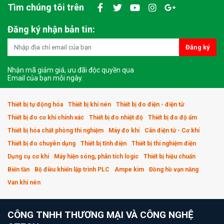
Tìm chúng tôi trên
Đăng ký nhận bản tin:
Đăng ký
Nhận mã giảm giá, ưu đãi độc quyền qua
Email của bạn mỗi ngày.
Thiết bị tự động hóa
Thiết bị khí nén
Thiết bị đo điện - điện tử
Thiết bị đo cơ khí chính xác
Thiết bị đo nhiệt độ
Thiết bị đo độ ẩm
Thiết bị hóa chất phòng thí nghiệm
Máy đo khí
Cân điện tử - Cơ khí
Thiết bị đo chuyên dụng
Thiết bị tĩnh điện
Thiết bị thí nghiệm điện
Dụng cụ cơ khí
Máy hiện sóng, phân tích logic
Thiết bị hiệu chuẩn
Biến tần
Bộ điều khiển lập trình PLC
Ampe kìm
Đồng hồ vạn năng
Van khí nén
CÔNG TNHH THƯƠNG MẠI VÀ CÔNG NGHỆ