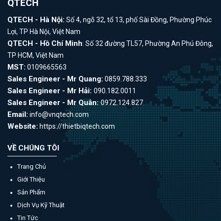
QTECH
QTECH - Hà Nội:
Số 4, ngõ 32, tổ 13, phố Sài Đồng, Phường Phúc
Lợi, TP Hà Nội, Việt Nam
QTECH - Hồ Chí Minh
: Số 32 đường TL57, Phường An Phú Đông,
TP HCM, Việt Nam
MST:
0109665563
Sales Engineer - Mr Quang:
0859.788.333
Sales Engineer - Mr Hải:
090.182.0011
Sales Engineer - Mr Quân:
0972.124.827
Email:
info@vnqtech.com
Website:
https://thietbiqtech.com
VỀ CHÚNG TÔI
Trang Chủ
Giới Thiệu
Sản Phẩm
Dịch Vụ Kỹ Thuật
Tin Tức