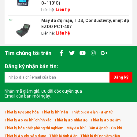
0~110°C)
Liên hệ
Liên hệ:
Máy đo độ mặn, TDS, Conductivity, nhiệt độ
EZDO PCT-407
Liên hệ
Liên hệ:
Tìm chúng tôi trên
Đăng ký nhận bản tin:
Đăng ký
Nhận mã giảm giá, ưu đãi độc quyền qua
Email của bạn mỗi ngày.
Thiết bị tự động hóa
Thiết bị khí nén
Thiết bị đo điện - điện tử
Thiết bị đo cơ khí chính xác
Thiết bị đo nhiệt độ
Thiết bị đo độ ẩm
Thiết bị hóa chất phòng thí nghiệm
Máy đo khí
Cân điện tử - Cơ khí
Thiết bị đo chuyên dụng
Thiết bị tĩnh điện
Thiết bị thí nghiệm điện