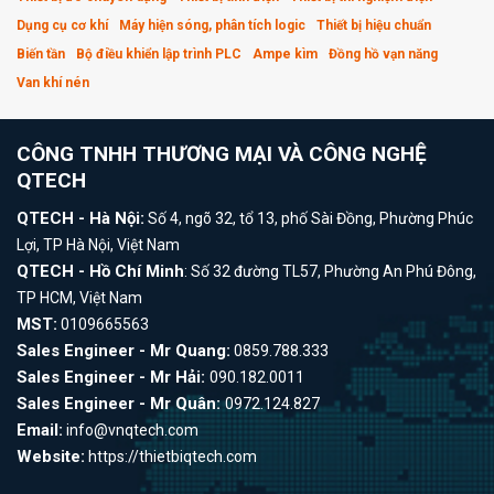
Dụng cụ cơ khí
Máy hiện sóng, phân tích logic
Thiết bị hiệu chuẩn
Biến tần
Bộ điều khiển lập trình PLC
Ampe kìm
Đồng hồ vạn năng
Van khí nén
CÔNG TNHH THƯƠNG MẠI VÀ CÔNG NGHỆ
QTECH
QTECH - Hà Nội:
Số 4, ngõ 32, tổ 13, phố Sài Đồng, Phường Phúc
Lợi, TP Hà Nội, Việt Nam
QTECH - Hồ Chí Minh
: Số 32 đường TL57, Phường An Phú Đông,
TP HCM, Việt Nam
MST:
0109665563
Sales Engineer - Mr Quang:
0859.788.333
Sales Engineer - Mr Hải:
090.182.0011
Sales Engineer - Mr Quân:
0972.124.827
Email:
info@vnqtech.com
Website:
https://thietbiqtech.com