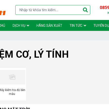
0859
CHỦ
DỊCH VỤ
HÃNG SẢN XUẤT
TIN TỨC
TUYỂN D
ỆM CƠ, LÝ TÍNH
Máy kiểm tra độ bền
màu