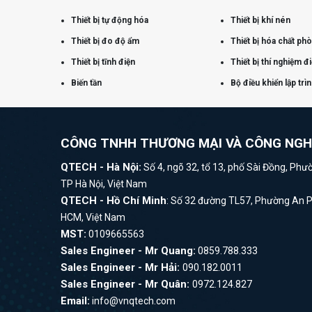
Thiết bị tự động hóa
Thiết bị khí nén
Thiết bị đo độ ẩm
Thiết bị hóa chất ph
Thiết bị tĩnh điện
Thiết bị thí nghiệm đ
Biến tần
Bộ điều khiển lập trì
CÔNG TNHH THƯƠNG MẠI VÀ CÔNG NG
QTECH - Hà Nội:
Số 4, ngõ 32, tổ 13, phố Sài Đồng, Phư
TP Hà Nội, Việt Nam
QTECH - Hồ Chí Minh
: Số 32 đường TL57, Phường An 
HCM, Việt Nam
MST:
0109665563
Sales Engineer - Mr Quang:
0859.788.333
Sales Engineer - Mr Hải:
090.182.0011
Sales Engineer - Mr Quân:
0972.124.827
Email:
info@vnqtech.com