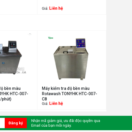
parmer MP
Liên hệ
Liên hệ
Giá:
Giá:
độ bền màu
Máy kiểm tra độ bền màu
NYHK HTC-007-
Rotawash TONYHK HTC-007-
/phút)
C8
Liên hệ
Giá:
Nhận mã giảm giá, ưu đãi độc quyền qua
Đăng ký
Email của bạn mỗi ngày.