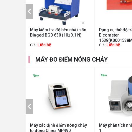
rửa Bevs
Máy kiểm tra độ bền chà in ấn
Dụng cụ thử độ t
u kì mỗi
Biuged BGD 630 (10±0.1 N)
Elcometer
1538(K0001538M2
Liên hệ
Liên hệ
Giá:
Giá:
1mm)
MÁY ĐO ĐIỂM NÓNG CHẢY
lượng than
Máy xác định điểm nóng chảy
Máy phân tích nhi
tự động China MP490
1