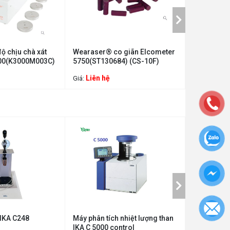
ộ chịu chà xát
Wearaser® co giãn Elcometer
Máy đo độ 
00(K3000M003C)
5750(ST130684) (CS-10F)
động Bevs 
12mm, 0.1
Liên hệ
Liên hệ
Giá:
Giá:
 IKA C248
Máy phân tích nhiệt lượng than
Máy đo đi
IKA C 5000 control
thuật số có