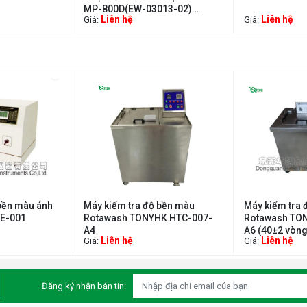
MP-800D(EW-03013-02)
Liên hệ
Liên hệ
Giá:
Giá:
(400°C)
bền màu ánh
Máy kiểm tra độ bền màu
Máy kiểm tra 
E-001
Rotawash TONYHK HTC-007-
Rotawash TO
A4
A6 (40±2 vòng
Liên hệ
Liên hệ
Giá:
Giá:
Đăng ký nhận bản tin: