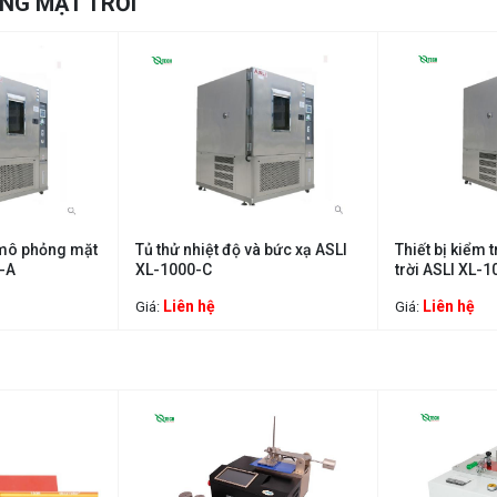
NG MẶT TRỜI
a mô phỏng mặt
Tủ thử nhiệt độ và bức xạ ASLI
Thiết bị kiểm
0-A
XL-1000-C
trời ASLI XL-
Liên hệ
Liên hệ
Giá:
Giá: