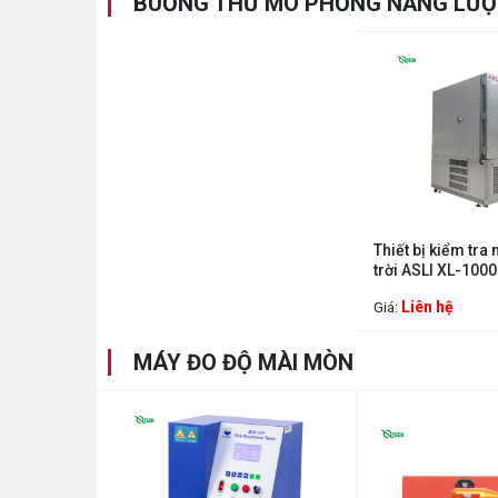
BUỒNG THỬ MÔ PHỎNG NĂNG LƯỢ
Thiết bị kiểm tr
trời ASLI XL-100
Liên hệ
Giá:
MÁY ĐO ĐỘ MÀI MÒN