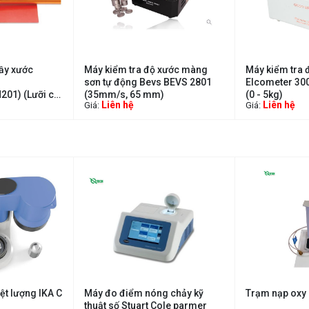
rầy xước
Máy kiểm tra độ xước màng
Máy kiểm tra đ
sơn tự động Bevs BEVS 2801
Elcometer 30
01) (Lưỡi cắt
(35mm/s, 65 mm)
(0 - 5kg)
Liên hệ
Liên hệ
Giá:
Giá:
ệt lượng IKA C
Máy đo điểm nóng chảy kỹ
Trạm nạp oxy
thuật số Stuart Cole parmer