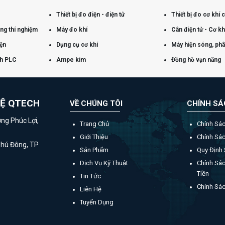
Thiết bị đo điện - điện tử
Thiết bị đo cơ khí 
òng thí nghiệm
Máy đo khí
Cân điện tử - Cơ kh
iện
Dụng cụ cơ khí
Máy hiện sóng, phân
nh PLC
Ampe kìm
Đồng hồ vạn năng
HỆ QTECH
VỀ CHÚNG TÔI
CHÍNH S
ờng Phúc Lợi,
Trang Chủ
Chính Sá
Giới Thiệu
Chính Sá
Phú Đông, TP
Sản Phẩm
Quy Định
Dịch Vụ Kỹ Thuật
Chính Sác
Tiền
Tin Tức
Chính Sá
Liên Hệ
Tuyển Dụng