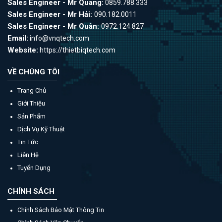
Sales Engineer - Mr Quang:
0859.788.333
Sales Engineer - Mr Hải:
090.182.0011
Sales Engineer - Mr Quân:
0972.124.827
Email:
info@vnqtech.com
Website:
https://thietbiqtech.com
VỀ CHÚNG TÔI
Trang Chủ
Giới Thiệu
Sản Phẩm
Dịch Vụ Kỹ Thuật
Tin Tức
Liên Hệ
Tuyển Dụng
CHÍNH SÁCH
Chính Sách Bảo Mật Thông Tin