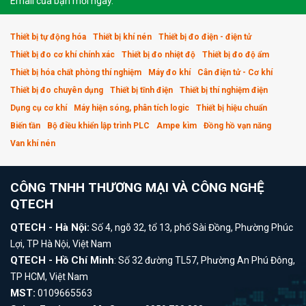
Email của bạn mỗi ngày.
Thiết bị tự động hóa
Thiết bị khí nén
Thiết bị đo điện - điện tử
Thiết bị đo cơ khí chính xác
Thiết bị đo nhiệt độ
Thiết bị đo độ ẩm
Thiết bị hóa chất phòng thí nghiệm
Máy đo khí
Cân điện tử - Cơ khí
Thiết bị đo chuyên dụng
Thiết bị tĩnh điện
Thiết bị thí nghiệm điện
Dụng cụ cơ khí
Máy hiện sóng, phân tích logic
Thiết bị hiệu chuẩn
Biến tần
Bộ điều khiển lập trình PLC
Ampe kìm
Đồng hồ vạn năng
Van khí nén
CÔNG TNHH THƯƠNG MẠI VÀ CÔNG NGHỆ
QTECH
QTECH - Hà Nội:
Số 4, ngõ 32, tổ 13, phố Sài Đồng, Phường Phúc
Lợi, TP Hà Nội, Việt Nam
QTECH - Hồ Chí Minh
: Số 32 đường TL57, Phường An Phú Đông,
TP HCM, Việt Nam
MST:
0109665563