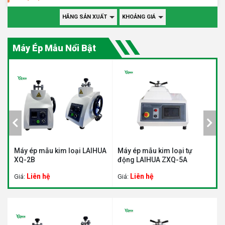
HÃNG SẢN XUẤT
KHOẢNG GIÁ
Máy Ép Mẫu Nổi Bật
Máy ép mẫu kim loại LAIHUA
Máy ép mẫu kim loại tự
M
XQ-2B
động LAIHUA ZXQ-5A
L
Liên hệ
Liên hệ
Giá:
Giá:
G