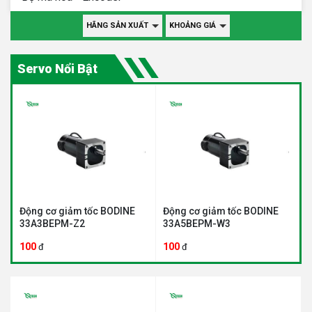
HÃNG SẢN XUẤT
KHOẢNG GIÁ
Servo Nổi Bật
Động cơ giảm tốc BODINE
Động cơ giảm tốc BODINE
33A3BEPM-Z2
33A5BEPM-W3
100
100
đ
đ