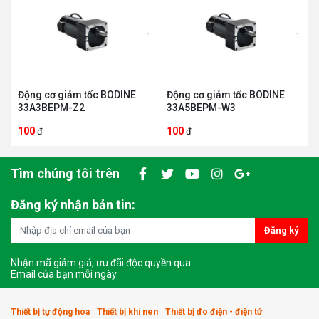
Động cơ giảm tốc BODINE
Động cơ giảm tốc BODINE
33A3BEPM-Z2
33A5BEPM-W3
100
100
đ
đ
Tìm chúng tôi trên
Đăng ký nhận bản tin:
Đăng ký
Nhận mã giảm giá, ưu đãi độc quyền qua
Email của bạn mỗi ngày.
Thiết bị tự động hóa
Thiết bị khí nén
Thiết bị đo điện - điện tử