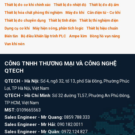
Thiết bị đo cơ khí chính xác
Thiết bị đo nhiệt độ
Thiết bị đo độ ẩm
Thiết bị hóa chất phòng thí nghiệm
Máy đo khí
Cân điện tử - Cơ khí
Thiết bị đo chuyên dụng
Thiết bị tĩnh điện
Thiết bị thí nghiệm điện
Dụng cụ cơ khí
Máy hiện sóng, phân tích logic
Thiết bị hiệu chuẩn
Biến tần
Bộ điều khiển lập trình PLC
Ampe kìm
Đồng hồ vạn năng
Van khí nén
CÔNG TNHH THƯƠNG MẠI VÀ CÔNG NGHỆ
QTECH
QTECH - Hà Nội:
Số 4, ngõ 32, tổ 13, phố Sài Đồng, Phường Phúc
Lợi, TP Hà Nội, Việt Nam
QTECH - Hồ Chí Minh
: Số 32 đường TL57, Phường An Phú Đông,
TP HCM, Việt Nam
MST:
0109665563
Sales Engineer - Mr Quang:
0859.788.333
Sales Engineer - Mr Hải:
090.182.0011
Sales Engineer - Mr Quân:
0972.124.827