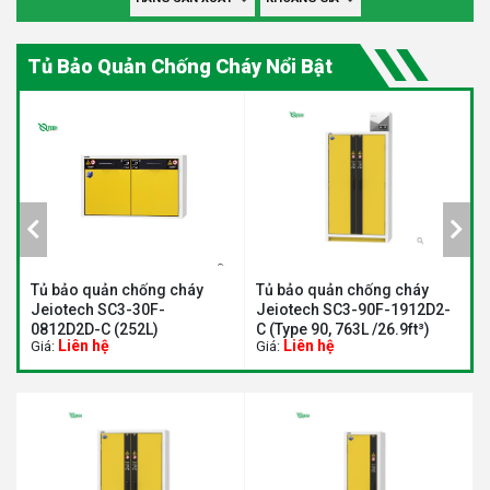
Tủ Bảo Quản Chống Cháy Nổi Bật
áy
Tủ bảo quản chống cháy
Tủ an toàn chống cháy
Jeiotech SC3-90F-1912D2-
DaiHan DH.SCF15110
C (Type 90, 763L /26.9ft³)
Liên hệ
Liên hệ
Giá:
Giá: