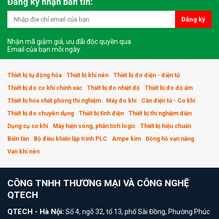
Đăng ký nhận bản tin:
Đăng ký
Nhận mã giảm giá, ưu đãi độc quyền qua
Email của bạn mỗi ngày.
Thiết bị tự động hóa
Thiết bị khí nén
Thiết bị đo điện - điện tử
Thiết bị đo cơ khí chính xác
Thiết bị đo nhiệt độ
Thiết bị đo độ ẩm
Thiết bị hóa chất phòng thí nghiệm
Máy đo khí
Cân điện tử - Cơ khí
Thiết bị đo chuyên dụng
Thiết bị tĩnh điện
Thiết bị thí nghiệm điện
Dụng cụ cơ khí
Máy hiện sóng, phân tích logic
Thiết bị hiệu chuẩn
Biến tần
Bộ điều khiển lập trình PLC
Ampe kìm
Đồng hồ vạn năng
Van khí nén
CÔNG TNHH THƯƠNG MẠI VÀ CÔNG NGHỆ
QTECH
QTECH - Hà Nội:
Số 4, ngõ 32, tổ 13, phố Sài Đồng, Phường Phúc