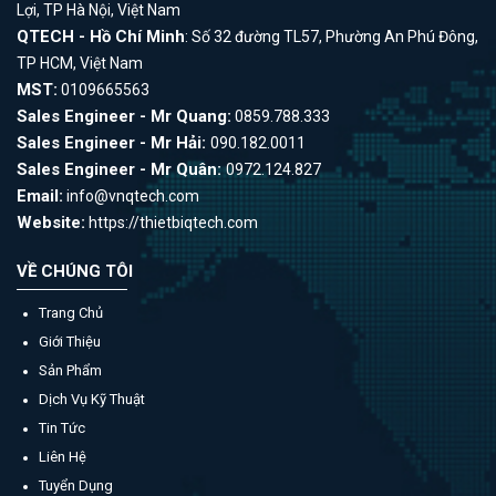
Lợi, TP Hà Nội, Việt Nam
QTECH - Hồ Chí Minh
: Số 32 đường TL57, Phường An Phú Đông,
TP HCM, Việt Nam
MST:
0109665563
Sales Engineer - Mr Quang:
0859.788.333
Sales Engineer - Mr Hải:
090.182.0011
Sales Engineer - Mr Quân:
0972.124.827
Email:
info@vnqtech.com
Website:
https://thietbiqtech.com
VỀ CHÚNG TÔI
Trang Chủ
Giới Thiệu
Sản Phẩm
Dịch Vụ Kỹ Thuật
Tin Tức
Liên Hệ
Tuyển Dụng