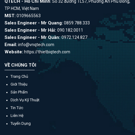
QTECH - Hồ Chí Minh
: Số 32 đường TL57, Phường An Phú Đông,
TP HCM, Việt Nam
MST:
0109665563
Sales Engineer - Mr Quang:
0859.788.333
Sales Engineer - Mr Hải:
090.182.0011
Sales Engineer - Mr Quân:
0972.124.827
Email:
info@vnqtech.com
Website:
https://thietbiqtech.com
VỀ CHÚNG TÔI
Trang Chủ
Giới Thiệu
Sản Phẩm
Dịch Vụ Kỹ Thuật
Tin Tức
Liên Hệ
Tuyển Dụng