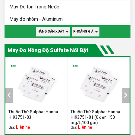
Máy Đo Ion Trong Nước
Máy đo nhôm - Aluminum
HÃNG SẢN XUẤT
KHOẢNG GIÁ
Máy Đo Nồng Độ Sulfate Nổi Bật
a
Thuốc Thử Sulphat Hanna
Thuốc Thử Sulphat Hanna
T
HI93751-03
HI93751-01 (0 đến 150
H
mg/L,100 gói)
1
Liên hệ
Liên hệ
Giá:
Giá:
G