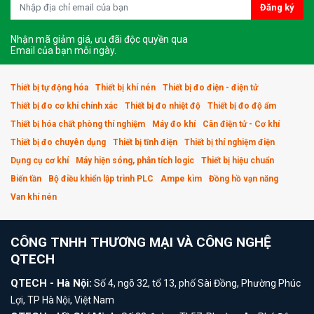
Đăng ký
Nhận mã giảm giá, ưu đãi độc quyền qua
Email của bạn mỗi ngày.
Thiết bị tự động hóa
Thiết bị khí nén
Thiết bị đo điện - điện tử
Thiết bị đo cơ khí chính xác
Thiết bị đo nhiệt độ
Thiết bị đo độ ẩm
Thiết bị hóa chất phòng thí nghiệm
Máy đo khí
Cân điện tử - Cơ khí
Thiết bị đo chuyên dụng
Thiết bị tĩnh điện
Thiết bị thí nghiệm điện
Dụng cụ cơ khí
Máy hiện sóng, phân tích logic
Thiết bị hiệu chuẩn
Biến tần
Bộ điều khiển lập trình PLC
Ampe kìm
Đồng hồ vạn năng
Van khí nén
CÔNG TNHH THƯƠNG MẠI VÀ CÔNG NGHỆ
QTECH
QTECH - Hà Nội:
Số 4, ngõ 32, tổ 13, phố Sài Đồng, Phường Phúc
Lợi, TP Hà Nội, Việt Nam