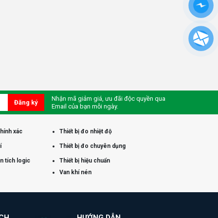
Nhận mã giảm giá, ưu đãi độc quyền qua
Đăng ký
Email của bạn mỗi ngày.
chính xác
Thiết bị đo nhiệt độ
í
Thiết bị đo chuyên dụng
 tích logic
Thiết bị hiệu chuẩn
Van khí nén
ÁCH
HƯỚNG DẪN