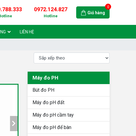
0
.788.333
0972.124.827
Giỏ hàng
Hotline
Hotline
ỤNG
LIÊN HỆ
Máy đo PH
Bút đo PH
Máy đo pH đất
Máy đo pH cầm tay
Máy đo pH để bàn