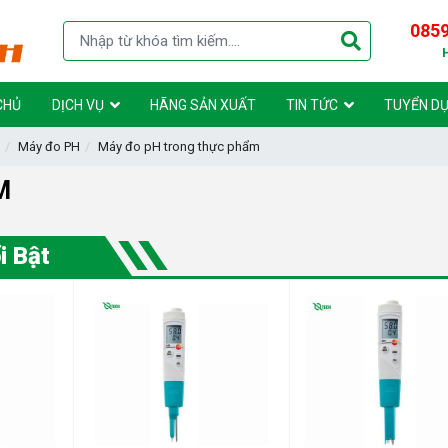
0859
CHỦ
DỊCH VỤ
HÃNG SẢN XUẤT
TIN TỨC
TUYỂN D
Máy đo PH
Máy đo pH trong thực phẩm
M
i Bật