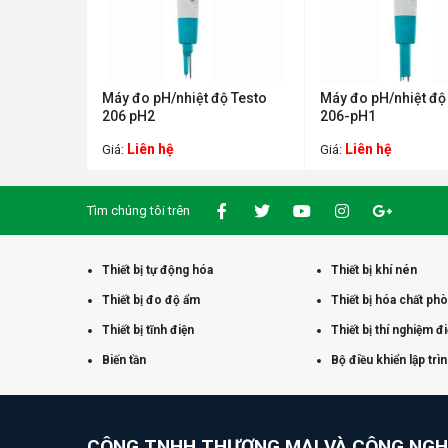
Máy đo pH/nhiệt độ Testo
Máy đo pH/nhiệt độ
206 pH2
206-pH1
Liên hệ
Liên hệ
Giá:
Giá:
Tìm chúng tôi trên
Thiết bị tự động hóa
Thiết bị khí nén
Thiết bị đo độ ẩm
Thiết bị hóa chất ph
Thiết bị tĩnh điện
Thiết bị thí nghiệm đ
Biến tần
Bộ điều khiển lập trì
CÔNG TNHH THƯƠNG MẠI VÀ CÔNG NG