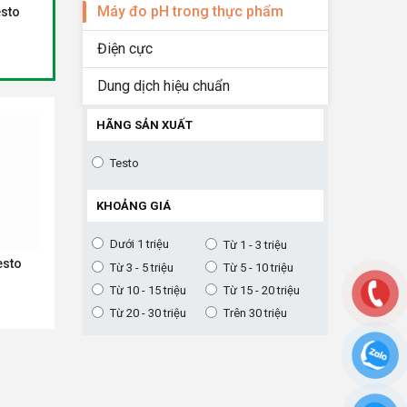
Máy đo pH trong thực phẩm
esto
Bộ dụng cụ đo pH/nhiệt độ
Bộ dụng cụ đo pH/nhiệt 
Testo 206 pH2 (0563 2066)
Testo 206 pH1 (0563 206
Điện cực
Liên hệ
Liên hệ
Giá:
Giá:
Dung dịch hiệu chuẩn
HÃNG SẢN XUẤT
Testo
KHOẢNG GIÁ
Dưới 1 triệu
Từ 1 - 3 triệu
esto
Từ 3 - 5 triệu
Từ 5 - 10 triệu
Từ 10 - 15 triệu
Từ 15 - 20 triệu
Từ 20 - 30 triệu
Trên 30 triệu