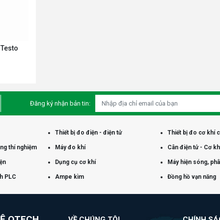
 Testo
Đăng ký nhận bản tin:
Thiết bị đo điện - điện tử
Thiết bị đo cơ khí 
òng thí nghiệm
Máy đo khí
Cân điện tử - Cơ kh
iện
Dụng cụ cơ khí
Máy hiện sóng, phân
nh PLC
Ampe kìm
Đồng hồ vạn năng
HỆ QTECH
VỀ CHÚNG TÔI
CHÍNH S