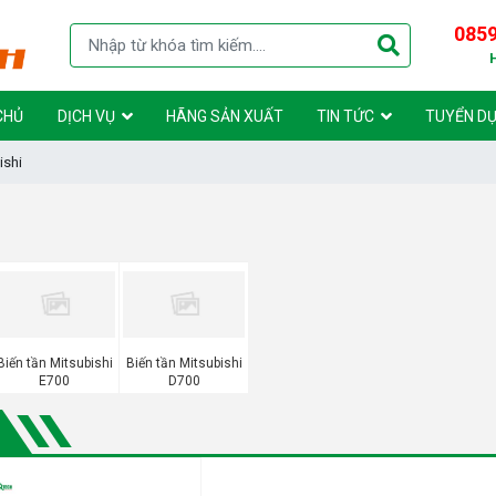
0859
CHỦ
DỊCH VỤ
HÃNG SẢN XUẤT
TIN TỨC
TUYỂN D
ishi
Biến tần Mitsubishi
Biến tần Mitsubishi
E700
D700