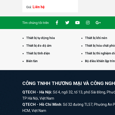
Liên hệ
Giá:
Tìm chúng tôi trên
Thiết bị tự động hóa
Thiết bị khí nén
Thiết bị đo độ ẩm
Thiết bị hóa chất ph
Thiết bị tĩnh điện
Thiết bị thí nghiệm đ
Biến tần
Bộ điều khiển lập trì
CÔNG TNHH THƯƠNG MẠI VÀ CÔNG NG
QTECH - Hà Nội:
Số 4, ngõ 32, tổ 13, phố Sài Đồng, Phư
TP Hà Nội, Việt Nam
QTECH - Hồ Chí Minh
: Số 32 đường TL57, Phường An 
HCM, Việt Nam