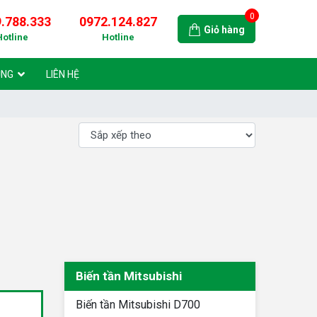
0
.788.333
0972.124.827
Giỏ hàng
Hotline
Hotline
ỤNG
LIÊN HỆ
Biến tần Mitsubishi
Biến tần Mitsubishi D700