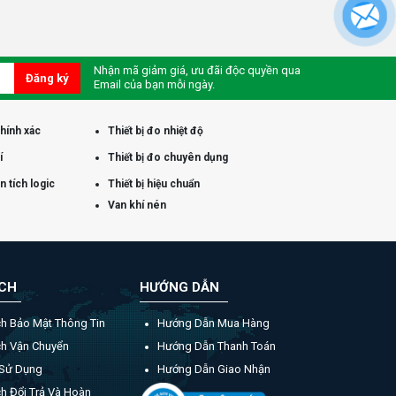
Nhận mã giảm giá, ưu đãi độc quyền qua
Đăng ký
Email của bạn mỗi ngày.
chính xác
Thiết bị đo nhiệt độ
í
Thiết bị đo chuyên dụng
 tích logic
Thiết bị hiệu chuẩn
Van khí nén
ÁCH
HƯỚNG DẪN
ch Bảo Mật Thông Tin
Hướng Dẫn Mua Hàng
ch Vận Chuyển
Hướng Dẫn Thanh Toán
 Sử Dụng
Hướng Dẫn Giao Nhận
h Đổi Trả Và Hoàn