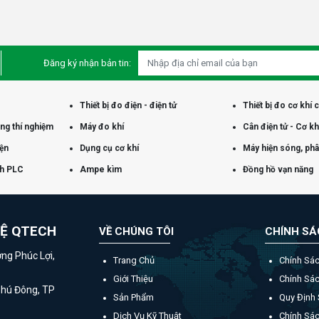
Đăng ký nhận bản tin:
Thiết bị đo điện - điện tử
Thiết bị đo cơ khí 
òng thí nghiệm
Máy đo khí
Cân điện tử - Cơ kh
iện
Dụng cụ cơ khí
Máy hiện sóng, phân
nh PLC
Ampe kìm
Đồng hồ vạn năng
HỆ QTECH
VỀ CHÚNG TÔI
CHÍNH S
ờng Phúc Lợi,
Trang Chủ
Chính Sá
Giới Thiệu
Chính Sá
Phú Đông, TP
Sản Phẩm
Quy Định
Dịch Vụ Kỹ Thuật
Chính Sác