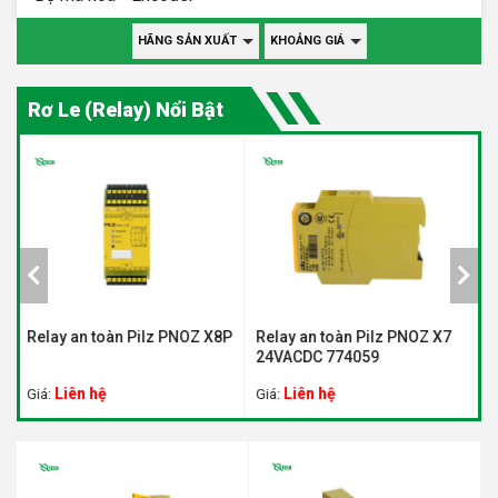
HÃNG SẢN XUẤT
KHOẢNG GIÁ
Rơ Le (Relay) Nổi Bật
8P
Relay an toàn Pilz PNOZ X7
Relay an toàn Pilz PNOZ
R
24VACDC 774059
X3.10P 777314
X
Liên hệ
Liên hệ
Giá:
Giá:
G