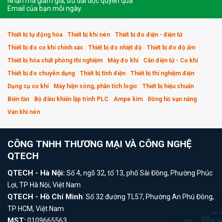
Nhận mã giảm giá, ưu đãi độc quyền qua
Email của bạn mỗi ngày.
Thiết bị tự động hóa
Thiết bị khí nén
Thiết bị đo điện - điện tử
Thiết bị đo cơ khí chính xác
Thiết bị đo nhiệt độ
Thiết bị đo độ ẩm
Thiết bị hóa chất phòng thí nghiệm
Máy đo khí
Cân điện tử - Cơ khí
Thiết bị đo chuyên dụng
Thiết bị tĩnh điện
Thiết bị thí nghiệm điện
Dụng cụ cơ khí
Máy hiện sóng, phân tích logic
Thiết bị hiệu chuẩn
Biến tần
Bộ điều khiển lập trình PLC
Ampe kìm
Đồng hồ vạn năng
Van khí nén
CÔNG TNHH THƯƠNG MẠI VÀ CÔNG NGHỆ
QTECH
QTECH - Hà Nội:
Số 4, ngõ 32, tổ 13, phố Sài Đồng, Phường Phúc
Lợi, TP Hà Nội, Việt Nam
QTECH - Hồ Chí Minh
: Số 32 đường TL57, Phường An Phú Đông,
TP HCM, Việt Nam
MST:
0109665563