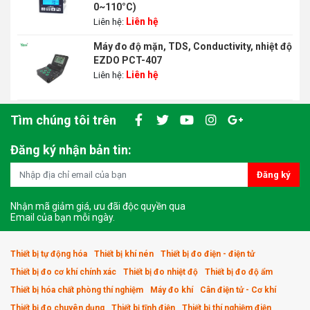
0~110°C)
Liên hệ
Liên hệ:
Máy đo độ mặn, TDS, Conductivity, nhiệt độ
EZDO PCT-407
Liên hệ
Liên hệ:
Tìm chúng tôi trên
Đăng ký nhận bản tin:
Đăng ký
Nhận mã giảm giá, ưu đãi độc quyền qua
Email của bạn mỗi ngày.
Thiết bị tự động hóa
Thiết bị khí nén
Thiết bị đo điện - điện tử
Thiết bị đo cơ khí chính xác
Thiết bị đo nhiệt độ
Thiết bị đo độ ẩm
Thiết bị hóa chất phòng thí nghiệm
Máy đo khí
Cân điện tử - Cơ khí
Thiết bị đo chuyên dụng
Thiết bị tĩnh điện
Thiết bị thí nghiệm điện