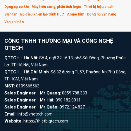
Dụng cụ cơ khí
Máy hiện sóng, phân tích logic
Thiết bị hiệu chuẩn
Biến tần
Bộ điều khiển lập trình PLC
Ampe kìm
Đồng hồ vạn năng
Van khí nén
CÔNG TNHH THƯƠNG MẠI VÀ CÔNG NGHỆ
QTECH
QTECH - Hà Nội:
Số 4, ngõ 32, tổ 13, phố Sài Đồng, Phường Phúc
Lợi, TP Hà Nội, Việt Nam
QTECH - Hồ Chí Minh
: Số 32 đường TL57, Phường An Phú Đông,
TP HCM, Việt Nam
MST:
0109665563
Sales Engineer - Mr Quang:
0859.788.333
Sales Engineer - Mr Hải:
090.182.0011
Sales Engineer - Mr Quân:
0972.124.827
Email:
info@vnqtech.com
Website:
https://thietbiqtech.com