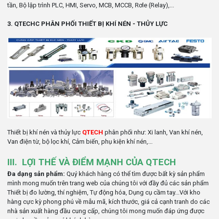
tần, Bộ lập trình PLC, HMI, Servo, MCB, MCCB, Rơle (Relay),...
3. QTECHC PHÂN PHỐI THIẾT BỊ KHÍ NÉN - THỦY LỰC
Thiết bị khí nén và thủy lực
QTECH
phân phối như: Xi lanh, Van khí nén,
Van điện từ, bộ lọc khí, Cảm biến, phụ kiện khí nén,...
III. LỢI THẾ VÀ ĐIỂM MẠNH CỦA QTECH
Đa dạng sản phẩm:
Quý khách hàng có thể tìm được bất kỳ sản phẩm
mình mong muốn trên trang web của chúng tôi với đầy đủ các sản phẩm
Thiết bị đo lường, thí nghiệm, Tự động hóa, Dụng cụ cầm tay...Với kho
hàng cực kỳ phong phú về mẫu mã, kích thước, giá cả cạnh tranh do các
nhà sản xuất hàng đầu cung cấp, chúng tôi mong muốn đáp ứng được