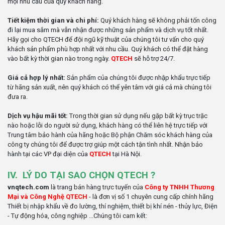
mọi nhu cầu của quý khách hàng.
Tiết kiệm thời gian và chi phí:
Quý khách hàng sẽ không phải tốn công
đi lại mua sắm mà vẫn nhận được những sản phẩm và dịch vụ tốt nhất.
Hãy gọi cho QTECH để đội ngũ kỹ thuật của chúng tôi tư vấn cho quý
khách sản phẩm phù hợp nhất với nhu cầu. Quý khách có thể đặt hàng
vào bất kỳ thời gian nào trong ngày.
QTECH
sẽ hỗ trợ 24/7.
Giá cả hợp lý nhất:
Sản phẩm của chúng tôi được nhập khẩu trực tiếp
từ hãng sản xuất, nên quý khách có thể yên tâm với giá cả mà chúng tôi
đưa ra.
Dịch vụ hậu mãi tốt:
Trong thời gian sử dụng nếu gặp bất kỳ trục trặc
nào hoặc lỗi do người sử dụng, khách hàng có thể liên hệ trực tiếp với
Trung tâm bảo hành của hãng hoặc Bộ phận Chăm sóc khách hàng của
công ty chúng tôi để được trợ giúp một cách tận tình nhất. Nhận bảo
hành tại các VP đại diện của
QTECH
tại Hà Nội.
IV. LÝ DO TẠI SAO CHỌN QTECH ?
vnqtech.com
là trang bán hàng trực tuyến của
Công ty TNHH Thương
Mại và Công Nghệ QTECH
- là đơn vị số 1 chuyên cung cấp chính hãng
Thiết bị nhập khẩu về đo lường, thí nghiệm, thiết bị khí nén - thủy lực, Điện
- Tự động hóa, công nghiệp ...Chúng tôi cam kết: