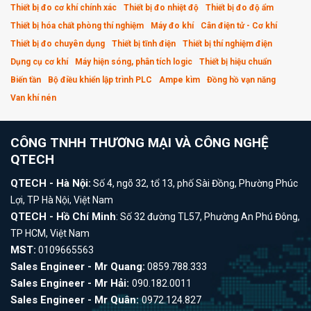
Thiết bị đo cơ khí chính xác
Thiết bị đo nhiệt độ
Thiết bị đo độ ẩm
Thiết bị hóa chất phòng thí nghiệm
Máy đo khí
Cân điện tử - Cơ khí
Thiết bị đo chuyên dụng
Thiết bị tĩnh điện
Thiết bị thí nghiệm điện
Dụng cụ cơ khí
Máy hiện sóng, phân tích logic
Thiết bị hiệu chuẩn
Biến tần
Bộ điều khiển lập trình PLC
Ampe kìm
Đồng hồ vạn năng
Van khí nén
CÔNG TNHH THƯƠNG MẠI VÀ CÔNG NGHỆ
QTECH
QTECH - Hà Nội:
Số 4, ngõ 32, tổ 13, phố Sài Đồng, Phường Phúc
Lợi, TP Hà Nội, Việt Nam
QTECH - Hồ Chí Minh
: Số 32 đường TL57, Phường An Phú Đông,
TP HCM, Việt Nam
MST:
0109665563
Sales Engineer - Mr Quang:
0859.788.333
Sales Engineer - Mr Hải:
090.182.0011
Sales Engineer - Mr Quân:
0972.124.827