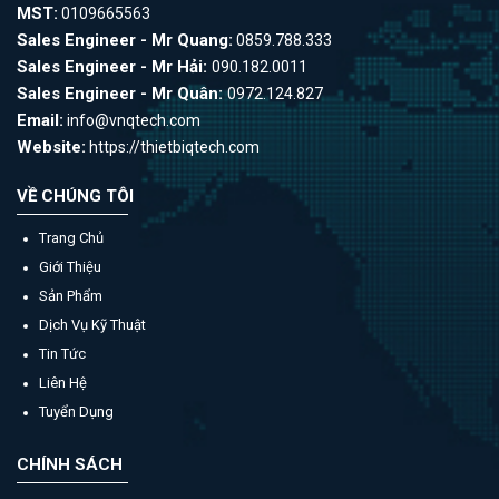
MST:
0109665563
Sales Engineer - Mr Quang:
0859.788.333
Sales Engineer - Mr Hải:
090.182.0011
Sales Engineer - Mr Quân:
0972.124.827
Email:
info@vnqtech.com
Website:
https://thietbiqtech.com
VỀ CHÚNG TÔI
Trang Chủ
Giới Thiệu
Sản Phẩm
Dịch Vụ Kỹ Thuật
Tin Tức
Liên Hệ
Tuyển Dụng
CHÍNH SÁCH