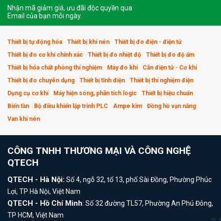
Nhận mã giảm giá, ưu đãi độc quyền qua
Email của bạn mỗi ngày.
Thiết bị tự động hóa
Thiết bị khí nén
Thiết bị đo điện - điện tử
Thiết bị đo cơ khí chính xác
Thiết bị đo nhiệt độ
Thiết bị đo độ ẩm
Thiết bị hóa chất phòng thí nghiệm
Máy đo khí
Cân điện tử - Cơ khí
Thiết bị đo chuyên dụng
Thiết bị tĩnh điện
Thiết bị thí nghiệm điện
Dụng cụ cơ khí
Máy hiện sóng, phân tích logic
Thiết bị hiệu chuẩn
Biến tần
Bộ điều khiển lập trình PLC
Ampe kìm
Đồng hồ vạn năng
Van khí nén
CÔNG TNHH THƯƠNG MẠI VÀ CÔNG NGHỆ
QTECH
QTECH - Hà Nội:
Số 4, ngõ 32, tổ 13, phố Sài Đồng, Phường Phúc
Lợi, TP Hà Nội, Việt Nam
QTECH - Hồ Chí Minh
: Số 32 đường TL57, Phường An Phú Đông,
TP HCM, Việt Nam