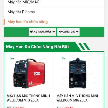
Máy hàn MIG/MAG
Máy cắt Plasma
Máy hàn đa chức năng
HÃNG SẢN XUẤT
KHOẢNG GIÁ
Máy Hàn Đa Chức Năng Nổi Bật
MÁY HÀN MIG THÔNG MINH
MÁY HÀN MIG THÔNG MINH
WELDCOM MIG 250AI
WELDCOM MIG200AI