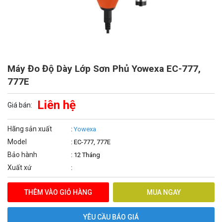
Máy Đo Độ Dày Lớp Sơn Phủ Yowexa EC-777,
777E
Liên hệ
Giá bán:
Hãng sản xuất
:
Yowexa
Model
: EC-777, 777E
Bảo hành
: 12 Tháng
Xuất xứ
:
THÊM VÀO GIỎ HÀNG
MUA NGAY
YÊU CẦU BÁO GIÁ