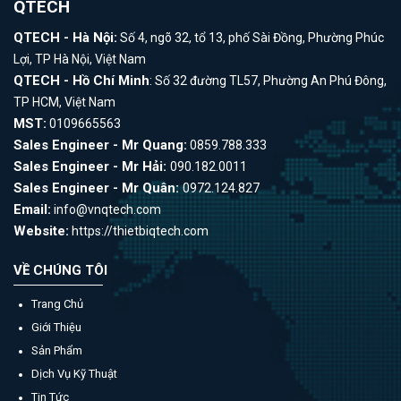
QTECH
· Độ phân giải cao 0,1μm
· Độ chính xác cao ±(2%+1μm)
QTECH - Hà Nội:
Số 4, ngõ 32, tổ 13, phố Sài Đồng, Phường Phúc
· Phạm vi đo là 0~2000μm (có thể tùy chỉnh các phạm vi khác)
Lợi, TP Hà Nội, Việt Nam
QTECH - Hồ Chí Minh
· Phân tích thống kê dữ liệu
: Số 32 đường TL57, Phường An Phú Đông,
TP HCM, Việt Nam
· Nguyên lý kép trong một, đầu dò ruby
MST:
0109665563
· Màn hình màu 2,4 inch
Sales Engineer - Mr Quang:
0859.788.333
· Có chức năng Bluetooth và APP
Sales Engineer - Mr Hải:
090.182.0011
· Chế độ ô tô hoặc chế độ chung
Sales Engineer - Mr Quân:
0972.124.827
· Độ phân giải cao 0,1μm
Email:
info@vnqtech.com
Website:
· Độ chính xác cao ±(2%+1μm)
https://thietbiqtech.com
· Phạm vi đo là 0~2000μm (có thể tùy chỉnh các phạm vi khác)
VỀ CHÚNG TÔI
· Phân tích thống kê dữ liệu
Trang Chủ
· Giao diện menu chuẩn hóa
Giới Thiệu
· Hiển thị biểu đồ đường cong, biểu đồ thanh hoặc biểu đồ xu hướng
Sản Phẩm
· USB với máy tính
Dịch Vụ Kỹ Thuật
· Hỗ trợ hiệu chuẩn bằng không và hiệu chuẩn đa điểm
Tin Tức