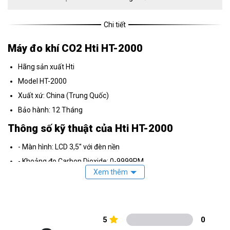
Chi tiết
Máy đo khí CO2 Hti HT-2000
Hãng sản xuất Hti
Model HT-2000
Xuất xứ: China (Trung Quốc)
Bảo hành: 12 Tháng
Thông số kỹ thuật của Hti HT-2000
- Màn hình: LCD 3,5'' với đèn nền
- Khoảng đo Carbon Dioxide: 0-9999PM
- Độ chính xác: +/- 50ppm
- Thời gian đáp ứng: 10 giây
- Độ lặp lại: +/- 20ppm
- Khoảng nhiệt độ: -10 0C đến 70 0C
5
0