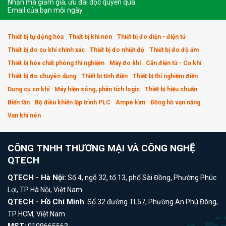
Nhận mã giảm giá, ưu đãi độc quyền qua
Email của bạn mỗi ngày.
Thiết bị tự động hóa
Thiết bị khí nén
Thiết bị đo điện - điện tử
Thiết bị đo cơ khí chính xác
Thiết bị đo nhiệt độ
Thiết bị đo độ ẩm
Thiết bị hóa chất phòng thí nghiệm
Máy đo khí
Cân điện tử - Cơ khí
Thiết bị đo chuyên dụng
Thiết bị tĩnh điện
Thiết bị thí nghiệm điện
Dụng cụ cơ khí
Máy hiện sóng, phân tích logic
Thiết bị hiệu chuẩn
Biến tần
Bộ điều khiển lập trình PLC
Ampe kìm
Đồng hồ vạn năng
Van khí nén
CÔNG TNHH THƯƠNG MẠI VÀ CÔNG NGHỆ
QTECH
QTECH - Hà Nội:
Số 4, ngõ 32, tổ 13, phố Sài Đồng, Phường Phúc
Lợi, TP Hà Nội, Việt Nam
QTECH - Hồ Chí Minh
: Số 32 đường TL57, Phường An Phú Đông,
TP HCM, Việt Nam