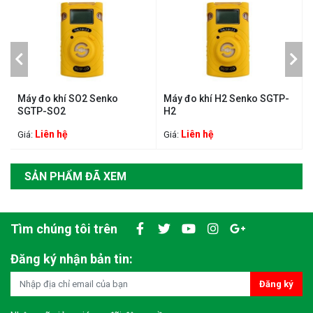
Zalo & Skype:
0859.788.333 - 090.182.0011
Máy đo khí SO2 Senko
Máy đo khí H2 Senko SGTP-
SGTP-SO2
H2
Liên hệ
Liên hệ
Giá:
Giá:
SẢN PHẨM ĐÃ XEM
Tìm chúng tôi trên
Đăng ký nhận bản tin:
Đăng ký