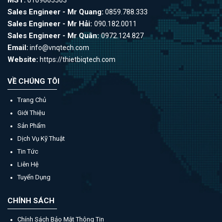
MST:
0109665563
Sales Engineer - Mr Quang:
0859.788.333
Sales Engineer - Mr Hải:
090.182.0011
Sales Engineer - Mr Quân:
0972.124.827
Email:
info@vnqtech.com
Website:
https://thietbiqtech.com
VỀ CHÚNG TÔI
Trang Chủ
Giới Thiệu
Sản Phẩm
Dịch Vụ Kỹ Thuật
Tin Tức
Liên Hệ
Tuyển Dụng
CHÍNH SÁCH
Chính Sách Bảo Mật Thông Tin