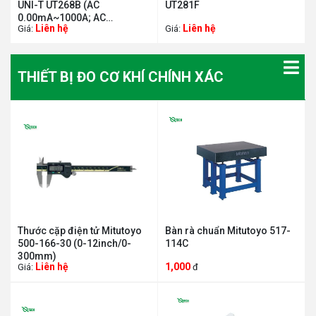
UNI-T UT268B (AC
UT281F
0.00mA~1000A; AC
Liên hệ
Liên hệ
Giá:
Giá:
0.00V~600V)
THIẾT BỊ ĐO CƠ KHÍ CHÍNH XÁC
Thước cặp điện tử Mitutoyo
Bàn rà chuẩn Mitutoyo 517-
500-166-30 (0-12inch/0-
114C
300mm)
Liên hệ
1,000
Giá:
đ