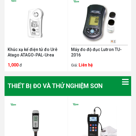
Khúc xạ kế điện tử đo Urê
Máy đo độ đục Lutron TU-
Atago ATAGO-PAL-Urea
2016
1,000
Liên hệ
đ
Giá:
THIẾT BỊ ĐO VÀ THỬ NGHIỆM SƠN