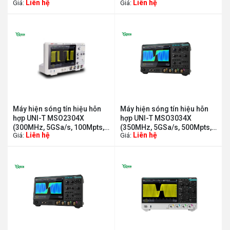
Liên hệ
Liên hệ
Giá:
Giá:
4+16CH, MSO)
4+16CH, MSO)
Máy hiện sóng tín hiệu hỗn
Máy hiện sóng tín hiệu hỗn
hợp UNI-T MSO2304X
hợp UNI-T MSO3034X
(300MHz, 5GSa/s, 100Mpts,
(350MHz, 5GSa/s, 500Mpts,
Liên hệ
Liên hệ
Giá:
Giá:
4+16CH, MSO)
4+16CH, MSO)