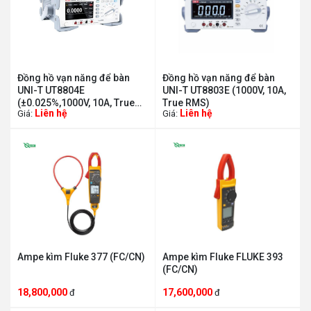
Đồng hồ vạn năng để bàn
Đồng hồ vạn năng để bàn
UNI-T UT8804E
UNI-T UT8803E (1000V, 10A,
(±0.025%,1000V, 10A, True
True RMS)
Liên hệ
Liên hệ
Giá:
Giá:
RMS)
Ampe kìm Fluke 377 (FC/CN)
Ampe kìm Fluke FLUKE 393
(FC/CN)
18,800,000
17,600,000
đ
đ