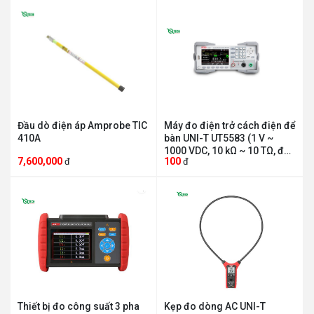
Đầu dò điện áp Amprobe TIC
Máy đo điện trở cách điện để
410A
bàn UNI-T UT5583 (1 V ~
1000 VDC, 10 kΩ ~ 10 TΩ, độ
7,600,000
100
đ
đ
chính xác 1%)
Thiết bị đo công suất 3 pha
Kẹp đo dòng AC UNI-T