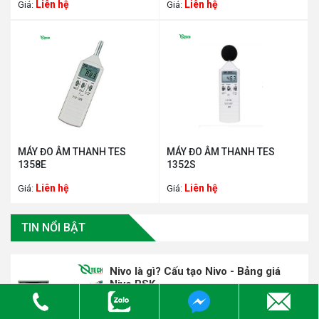
Liên hệ
Liên hệ
Giá:
Giá:
MÁY ĐO ÂM THANH TES
MÁY ĐO ÂM THANH TES
1358E
1352S
Liên hệ
Liên hệ
Giá:
Giá:
TIN NỔI BẬT
Nivo là gì? Cấu tạo Nivo - Bảng giá
Nivo RSK
Qtech cung cấp Nivo ✅ Chính hãng ✅ Giá
rẻ nhất ✅ Chất Lượng cao ✅ Uy Tín ✅ Giao