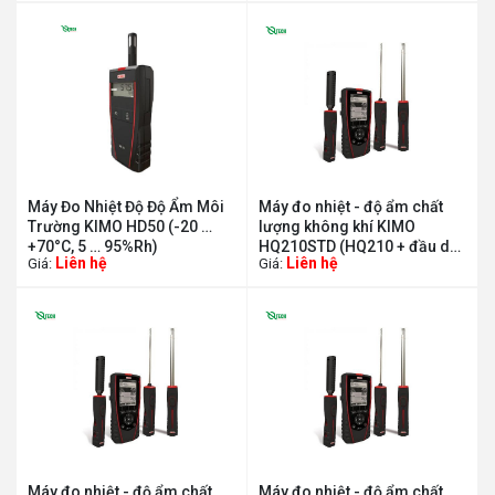
Máy Đo Nhiệt Độ Độ Ẩm Môi
Máy đo nhiệt - độ ẩm chất
Trường KIMO HD50 (-20 …
lượng không khí KIMO
+70°C, 5 … 95%Rh)
HQ210STD (HQ210 + đầu dò
Liên hệ
Liên hệ
Giá:
Giá:
nhiệt/độ ẩm SHR 110 trong
ABS)
Máy đo nhiệt - độ ẩm chất
Máy đo nhiệt - độ ẩm chất