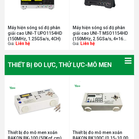
Máy hiện sóng số độ phân
Máy hiện sóng số độ phân
giải cao UNI-T UPO1154HD
giải cao UNI-T MSO1154HD
(150MHz, 1.25GSa/s, 4CH)
(150MHz, 2.5GSa/s, 4+16
Liên hệ
Liên hệ
Giá:
Giá:
CH)
THIẾT BỊ ĐO LỰC, THỬ LỰC-MÔ MEN
Thiết bị đo mô men xoắn
Thiết bị đo mô men xoắn
BAKON BK-100 (50Kgf.cm)
BAKON BK100C (0.15-10.00