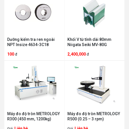
Dưỡng kiểm tra ren ngoài
Khối V từ tính dài 80mm
NPT Insize 4634-3C18
Niigata Seiki MV-80G
100
2,400,000
đ
đ
Máy đo độ tròn METROLOGY
Máy đo độ tròn METROLOGY
R300 (450 mm, 1200kg)
R500 (0.25 – 3 rpm)
Liên hệ
Liên hệ
Giá:
Giá: