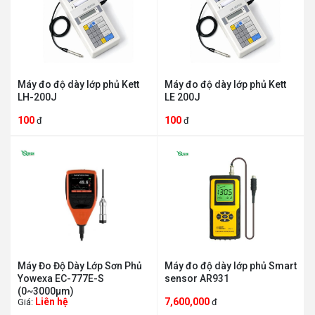
Máy đo độ dày lớp phủ Kett
Máy đo độ dày lớp phủ Kett
LH-200J
LE 200J
100
100
đ
đ
Máy Đo Độ Dày Lớp Sơn Phủ
Máy đo độ dày lớp phủ Smart
Yowexa EC-777E-S
sensor AR931
(0~3000μm)
Liên hệ
7,600,000
Giá:
đ