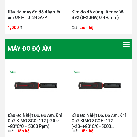
Đầu dò máy đo độ dày siêu
Kìm đo độ cứng Jimtec W-
âm UNI-T UT345A-P
B92 (0-20HW, 0.4-6mm)
1,000
Liên hệ
đ
Giá:
MÁY ĐO ĐỘ ẨM
Đầu Đo Nhiệt Độ, Độ Ẩm, Khí
Đầu Đo Nhiệt Độ, Độ Ẩm, Khí
Co2 KIMO SCO-112 (-20 ~
Co2 KIMO SCOH-112
+80°C/0 ~ 5000 Ppm)
(-20~+80°C/0~5000
Liên hệ
Liên hệ
Giá:
Giá:
Ppm/5~95%Rh)