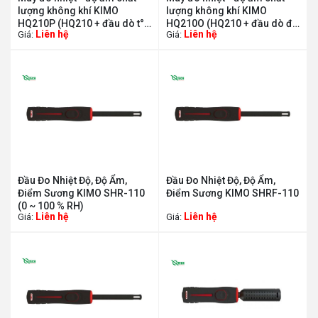
lượng không khí KIMO
lượng không khí KIMO
HQ210P (HQ210 + đầu dò t°/
HQ210O (HQ210 + đầu dò đa
Liên hệ
Liên hệ
Giá:
Giá:
đọ ẩm/C02 SCOH 112)
hướng SOM 900)
Đầu Đo Nhiệt Độ, Độ Ẩm,
Đầu Đo Nhiệt Độ, Độ Ẩm,
Điểm Sương KIMO SHR-110
Điểm Sương KIMO SHRF-110
(0 ~ 100 % RH)
Liên hệ
Liên hệ
Giá:
Giá: