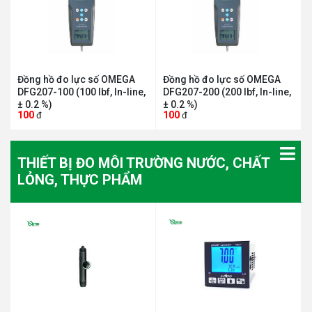
Đồng hồ đo lực số OMEGA
Đồng hồ đo lực số OMEGA
DFG207-100 (100 lbf, In-line,
DFG207-200 (200 lbf, In-line,
± 0.2 %)
± 0.2 %)
100
100
đ
đ
THIẾT BỊ ĐO MÔI TRƯỜNG NƯỚC, CHẤT
LỎNG, THỰC PHẨM