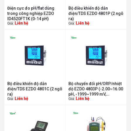
Điện cực đo pH/flat dùng
Bộ điều khiển độ dẫn
trong công nghiệp EZDO
điện/TDS EZDO 4801P (2 ngõ
ID4520FT1K (0-14 pH)
ra)
Liên hệ
Liên hệ
Giá:
Giá:
Bộ điều khiển độ dẫn
Bộ chuyển đổi pH/ORP/nhiệt
điện/TDS EZDO 4801C (2 ngõ
độ EZDO 4803P (-2.00~16.00
ra)
pH, -1999~1999 mV,
Liên hệ
Liên hệ
Giá:
Giá:
0~110°C)