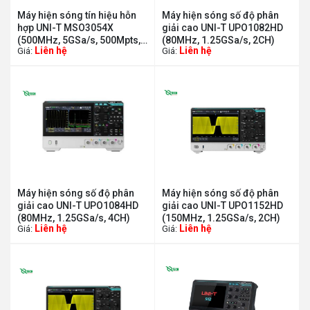
Máy hiện sóng tín hiệu hỗn
Máy hiện sóng số độ phân
hợp UNI-T MSO3054X
giải cao UNI-T UPO1082HD
(500MHz, 5GSa/s, 500Mpts,
(80MHz, 1.25GSa/s, 2CH)
Liên hệ
Liên hệ
Giá:
Giá:
4+16CH, MSO)
Máy hiện sóng số độ phân
Máy hiện sóng số độ phân
giải cao UNI-T UPO1084HD
giải cao UNI-T UPO1152HD
(80MHz, 1.25GSa/s, 4CH)
(150MHz, 1.25GSa/s, 2CH)
Liên hệ
Liên hệ
Giá:
Giá: