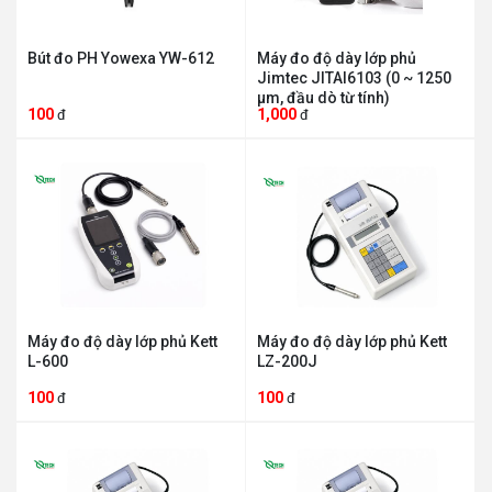
Bút đo PH Yowexa YW-612
Máy đo độ dày lớp phủ
Jimtec JITAI6103 (0 ~ 1250
µm, đầu dò từ tính)
100
1,000
đ
đ
Máy đo độ dày lớp phủ Kett
Máy đo độ dày lớp phủ Kett
L-600
LZ-200J
100
100
đ
đ