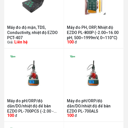
Máy đo độ mặn, TDS,
Máy đo PH, ORP, Nhiệt độ
Conductivity, nhiệt độ EZDO
EZDO PL-800P (-2.00~16.00
PCT-407
pH; 500~1999mV, 0~110°C)
Liên hệ
100
Giá:
đ
Máy đo pH/ORP/độ
Máy đo pH/ORP/độ
dẫn/DO/nhiệt độ để bàn
dẫn/DO/nhiệt độ để bàn
EZDO PL-700PCS (-2.00 -
EZDO PL-700ALS
100
100
đ
đ
16.00 pH, ± 0.01+1 digit)