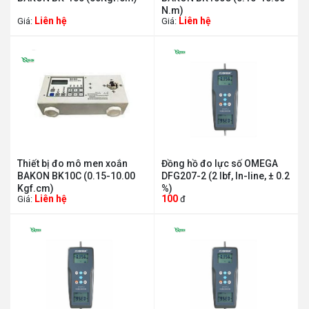
N.m)
Liên hệ
Liên hệ
Giá:
Giá:
Thiết bị đo mô men xoắn
Đồng hồ đo lực số OMEGA
BAKON BK10C (0.15-10.00
DFG207-2 (2 lbf, In-line, ± 0.2
Kgf.cm)
%)
Liên hệ
100
Giá:
đ