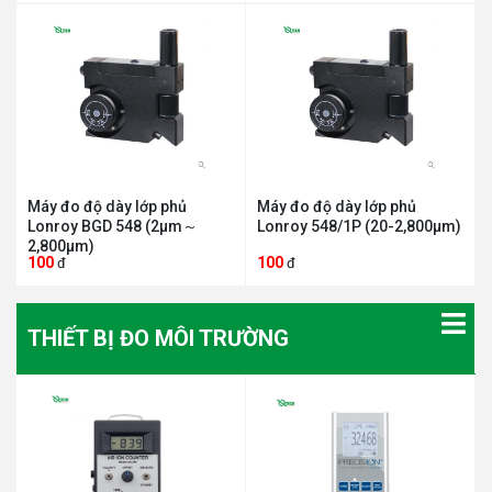
Máy đo độ dày lớp phủ
Máy đo độ dày lớp phủ
Lonroy BGD 548 (2μm～
Lonroy 548/1P (20-2,800μm)
2,800μm)
100
100
đ
đ
THIẾT BỊ ĐO MÔI TRƯỜNG